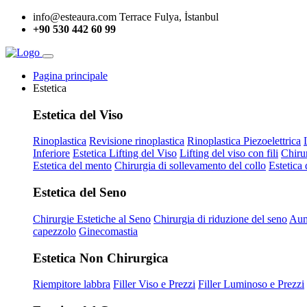
info@esteaura.com
Terrace Fulya, İstanbul
+90 530 442 60 99
Pagina principale
Estetica
Estetica del Viso
Rinoplastica
Revisione rinoplastica
Rinoplastica Piezoelettrica
Inferiore
Estetica Lifting del Viso
Lifting del viso con fili
Chiru
Estetica del mento
Chirurgia di sollevamento del collo
Estetica 
Estetica del Seno
Chirurgie Estetiche al Seno
Chirurgia di riduzione del seno
Aum
capezzolo
Ginecomastia
Estetica Non Chirurgica
Riempitore labbra
Filler Viso e Prezzi
Filler Luminoso e Prezzi