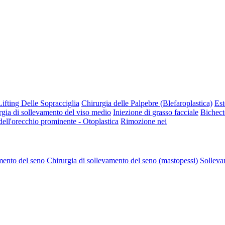
Lifting Delle Sopracciglia
Chirurgia delle Palpebre (Blefaroplastica)
Est
rgia di sollevamento del viso medio
Iniezione di grasso facciale
Bichect
dell'orecchio prominente - Otoplastica
Rimozione nei
ento del seno
Chirurgia di sollevamento del seno (mastopessi)
Solleva