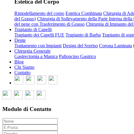
Estetica del Corpo
Rimodellamento del corpo
Estetica Combinata
Chirurgia di Ad
del Grasso)
Chirurgia di Sollevamento della Parte Interna della
del pene con Trasferimento di Grasso
Chirurgia di Impianto de
Trapianto di Capelli
Trapianto dei Capelli FUE
Trapianto di Barba
Trapianto di sopr
Dente
Trattamento con Impianti
Design del Sorriso
Corona Laminata
Chirurgia Generale
Gastrectomia a Manica
Palloncino Gastrico
Blog
Chi Siamo
Contatto
Modulo di Contatto