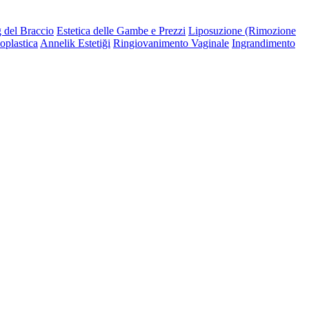
g del Braccio
Estetica delle Gambe e Prezzi
Liposuzione (Rimozione
oplastica
Annelik Estetiği
Ringiovanimento Vaginale
Ingrandimento