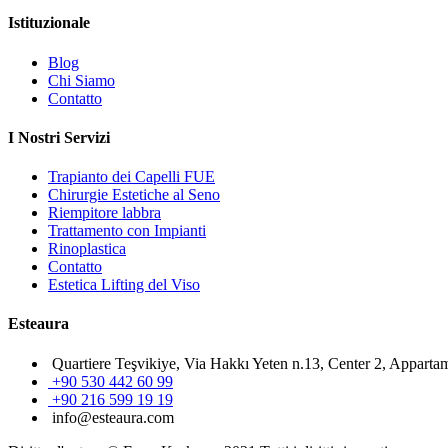
Istituzionale
Blog
Chi Siamo
Contatto
I Nostri Servizi
Trapianto dei Capelli FUE
Chirurgie Estetiche al Seno
Riempitore labbra
Trattamento con Impianti
Rinoplastica
Contatto
Estetica Lifting del Viso
Esteaura
Quartiere Teşvikiye, Via Hakkı Yeten n.13, Center 2, Appartam
+90 530 442 60 99
+90 216 599 19 19
info@esteaura.com