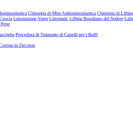
dominoplastica
Chirurgia di Mini Addominoplastica
Chirurgia di Liftin
 Coscia
Liposuzione Vaser
Lipomatic
Lifting Brasiliano del Sedere
Labi
l Pene
acciglia
Procedura di Trapianto di Capelli per i Baffi
Corona in Zirconio