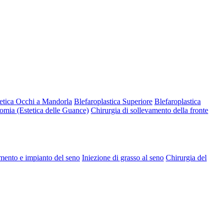
etica Occhi a Mandorla
Blefaroplastica Superiore
Blefaroplastica
omia (Estetica delle Guance)
Chirurgia di sollevamento della fronte
mento e impianto del seno
Iniezione di grasso al seno
Chirurgia del