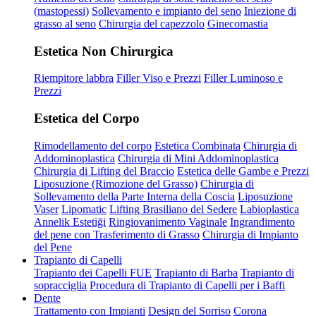
(mastopessi)
Sollevamento e impianto del seno
Iniezione di
grasso al seno
Chirurgia del capezzolo
Ginecomastia
Estetica Non Chirurgica
Riempitore labbra
Filler Viso e Prezzi
Filler Luminoso e
Prezzi
Estetica del Corpo
Rimodellamento del corpo
Estetica Combinata
Chirurgia di
Addominoplastica
Chirurgia di Mini Addominoplastica
Chirurgia di Lifting del Braccio
Estetica delle Gambe e Prezzi
Liposuzione (Rimozione del Grasso)
Chirurgia di
Sollevamento della Parte Interna della Coscia
Liposuzione
Vaser
Lipomatic
Lifting Brasiliano del Sedere
Labioplastica
Annelik Estetiği
Ringiovanimento Vaginale
Ingrandimento
del pene con Trasferimento di Grasso
Chirurgia di Impianto
del Pene
Trapianto di Capelli
Trapianto dei Capelli FUE
Trapianto di Barba
Trapianto di
sopracciglia
Procedura di Trapianto di Capelli per i Baffi
Dente
Trattamento con Impianti
Design del Sorriso
Corona