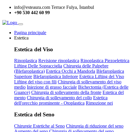
info@esteaura.com
Terrace Fulya, İstanbul
+90 530 442 60 99
Pagina principale
Estetica
Estetica del Viso
Rinoplastica
Revisione rinoplastica
Rinoplastica Piezoelettrica
Lifting Delle Sopracciglia
Chirurgia delle Palpebre
(Blefaroplastica)
Estetica Occhi a Mandorla
Blefaroplastica
Superiore
Blefaroplastica Inferiore
Estetica Lifting del Viso
Lifting del viso con fili
Chirurgia di sollevamento del viso
medio
Iniezione di grasso facciale
Bichectomia (Estetica delle
Guance)
Chirurgia di sollevamento della fronte
Estetica del
mento
Chirurgia di sollevamento del collo
Estetica
dell'orecchio prominente - Otoplastica
Rimozione nei
Estetica del Seno
Chirurgie Estetiche al Seno
Chirurgia di riduzione del seno
Aumento del seno
Chirurgia di sollevamento del seno