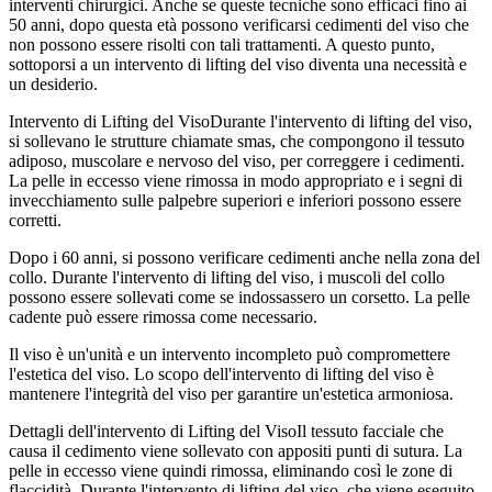
interventi chirurgici. Anche se queste tecniche sono efficaci fino ai
50 anni, dopo questa età possono verificarsi cedimenti del viso che
non possono essere risolti con tali trattamenti. A questo punto,
sottoporsi a un intervento di lifting del viso diventa una necessità e
un desiderio.
Intervento di Lifting del VisoDurante l'intervento di lifting del viso,
si sollevano le strutture chiamate smas, che compongono il tessuto
adiposo, muscolare e nervoso del viso, per correggere i cedimenti.
La pelle in eccesso viene rimossa in modo appropriato e i segni di
invecchiamento sulle palpebre superiori e inferiori possono essere
corretti.
Dopo i 60 anni, si possono verificare cedimenti anche nella zona del
collo. Durante l'intervento di lifting del viso, i muscoli del collo
possono essere sollevati come se indossassero un corsetto. La pelle
cadente può essere rimossa come necessario.
Il viso è un'unità e un intervento incompleto può compromettere
l'estetica del viso. Lo scopo dell'intervento di lifting del viso è
mantenere l'integrità del viso per garantire un'estetica armoniosa.
Dettagli dell'intervento di Lifting del VisoIl tessuto facciale che
causa il cedimento viene sollevato con appositi punti di sutura. La
pelle in eccesso viene quindi rimossa, eliminando così le zone di
flaccidità. Durante l'intervento di lifting del viso, che viene eseguito