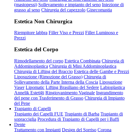
(mastopessi)
Sollevamento e impianto del seno
Iniezione di
grasso al seno
Chirurgia del capezzolo
Ginecomastia
Estetica Non Chirurgica
Riempitore labbra
Filler Viso e Prezzi
Filler Luminoso e
Prezzi
Estetica del Corpo
Rimodellamento del corpo
Estetica Combinata
Chirurgia di
Addominoplastica
Chirurgia di Mini Addominoplastica
Chirurgia di Lifting del Braccio
Estetica delle Gambe e Prezzi
Liposuzione (Rimozione del Grasso)
Chirurgia di
Sollevamento della Parte Interna della Coscia
Liposuzione
Vaser
Lipomatic
Lifting Brasiliano del Sedere
Labioplastica
Annelik Estetiği
Ringiovanimento Vaginale
Ingrandimento
del pene con Trasferimento di Grasso
Chirurgia di Impianto
del Pene
Trapianto di Capelli
Trapianto dei Capelli FUE
Trapianto di Barba
Trapianto di
sopracciglia
Procedura di Trapianto di Capelli per i Baffi
Dente
Trattamento con Impianti
Design del Sorriso
Corona