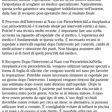
l'importanza di scegliere un medico specializzato. Naturalmente,
questa scelta garantisce una maggiore soddisfazione nell'insieme,
dalla fase di recupero post-operatorio fino al risultato finale.
Il Processo dell'Intervento al Naso con PiezoelettricitàLa rinoplastica
con piezoelettricità è il metodo ideale per interventi estetici al naso.
Poiché è una tecnica molto recente, è importante fare una scelta
accurata sia riguardo all'ospedale che al medico. L'esperienza del
medico è fondamentale in questa scelta. È necessario recarsi in
ospedale a intervalli regolari dopo l'intervento per controlli, cambi di
medicazione e rimozione dei punti. Non bisogna assumere altri
farmaci al di fuori di quelli prescritti dal medico.
Il Recupero Dopo l'Intervento al Naso con PiezoelettricitàNella
rinoplastica con piezoelettricità, vengono utilizzati tamponi speciali a
forma di foglia di silicone che vengono inseriti nel naso per favorire
la respirazione. Potrebbe essere necessario rimanere in ospedale per
un giorno dopo l'intervento. I tamponi vengono rimossi dal paziente
una settimana dopo essere stato dimesso dall'ospedale. Dopo la
rimozione dei tamponi, il paziente può tornare alla vita sociale e
lavorativa entro pochi giorni. Anche se in misura minore, il naso
deve essere protetto da ogni tipo di urto. L'uso degli occhiali
dovrebbe essere evitato per circa un mese; in alternativa, si possono
utilizzare lenti a contatto. È consigliabile evitare di tuffarsi in piscina
o in mare e di esporsi al sole diretto. È possibile utilizzare un