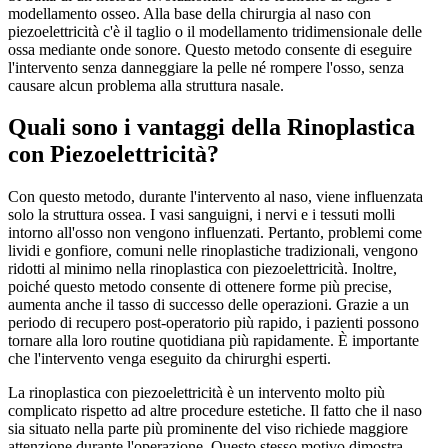
modellamento osseo. Alla base della chirurgia al naso con
piezoelettricità c'è il taglio o il modellamento tridimensionale delle
ossa mediante onde sonore. Questo metodo consente di eseguire
l'intervento senza danneggiare la pelle né rompere l'osso, senza
causare alcun problema alla struttura nasale.
Quali sono i vantaggi della Rinoplastica
con Piezoelettricità?
Con questo metodo, durante l'intervento al naso, viene influenzata
solo la struttura ossea. I vasi sanguigni, i nervi e i tessuti molli
intorno all'osso non vengono influenzati. Pertanto, problemi come
lividi e gonfiore, comuni nelle rinoplastiche tradizionali, vengono
ridotti al minimo nella rinoplastica con piezoelettricità. Inoltre,
poiché questo metodo consente di ottenere forme più precise,
aumenta anche il tasso di successo delle operazioni. Grazie a un
periodo di recupero post-operatorio più rapido, i pazienti possono
tornare alla loro routine quotidiana più rapidamente. È importante
che l'intervento venga eseguito da chirurghi esperti.
La rinoplastica con piezoelettricità è un intervento molto più
complicato rispetto ad altre procedure estetiche. Il fatto che il naso
sia situato nella parte più prominente del viso richiede maggiore
attenzione durante l'operazione. Questo stesso motivo dimostra