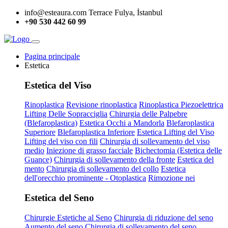
info@esteaura.com
Terrace Fulya, İstanbul
+90 530 442 60 99
Pagina principale
Estetica
Estetica del Viso
Rinoplastica
Revisione rinoplastica
Rinoplastica Piezoelettrica
Lifting Delle Sopracciglia
Chirurgia delle Palpebre
(Blefaroplastica)
Estetica Occhi a Mandorla
Blefaroplastica
Superiore
Blefaroplastica Inferiore
Estetica Lifting del Viso
Lifting del viso con fili
Chirurgia di sollevamento del viso
medio
Iniezione di grasso facciale
Bichectomia (Estetica delle
Guance)
Chirurgia di sollevamento della fronte
Estetica del
mento
Chirurgia di sollevamento del collo
Estetica
dell'orecchio prominente - Otoplastica
Rimozione nei
Estetica del Seno
Chirurgie Estetiche al Seno
Chirurgia di riduzione del seno
Aumento del seno
Chirurgia di sollevamento del seno