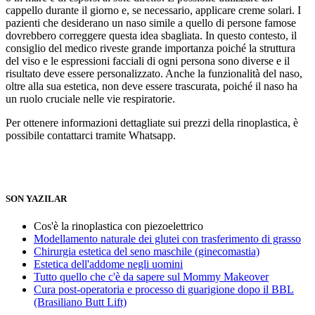
cappello durante il giorno e, se necessario, applicare creme solari. I
pazienti che desiderano un naso simile a quello di persone famose
dovrebbero correggere questa idea sbagliata. In questo contesto, il
consiglio del medico riveste grande importanza poiché la struttura
del viso e le espressioni facciali di ogni persona sono diverse e il
risultato deve essere personalizzato. Anche la funzionalità del naso,
oltre alla sua estetica, non deve essere trascurata, poiché il naso ha
un ruolo cruciale nelle vie respiratorie.
Per ottenere informazioni dettagliate sui prezzi della rinoplastica, è
possibile contattarci tramite Whatsapp.
SON YAZILAR
Cos'è la rinoplastica con piezoelettrico
Modellamento naturale dei glutei con trasferimento di grasso
Chirurgia estetica del seno maschile (ginecomastia)
Estetica dell'addome negli uomini
Tutto quello che c'è da sapere sul Mommy Makeover
Cura post-operatoria e processo di guarigione dopo il BBL
(Brasiliano Butt Lift)