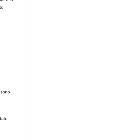
to:
i sono
tato