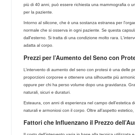
più di 40 anni, può essere richiesta una mammografia o u
per la paziente.
Intorno al silicone, che è una sostanza estranea per l'or
normale che si osserva in ogni paziente. Se questa capsula
dall'esterno. Si tratta di una condizione molto rara. L'inte
adatta al corpo.
Prezzi per l’Aumento del Seno con Prot
L’intervento di aumento del seno con protesi è una delle p
proporzioni corporee e ottenere una silhouette più armonio
oppure per chi ha perso volume dopo una gravidanza. Graz
naturali, sicuri e duraturi.
Esteaura, con anni di esperienza nel campo dell’estetica de
naturali e armoniosi con il corpo. Oltre all’aspetto estetic
Fattori che Influenzano il Prezzo dell’
Il costo dell’intervento varia in base alla tecnica utilizzata 