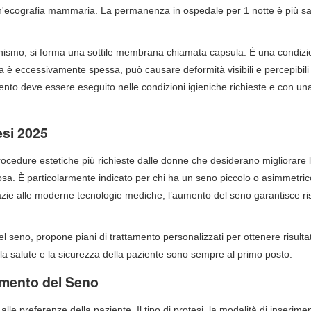
n'ecografia mammaria. La permanenza in ospedale per 1 notte è più sa
ganismo, si forma una sottile membrana chiamata capsula. È una condiz
 è eccessivamente spessa, può causare deformità visibili e percepibili
rvento deve essere eseguito nelle condizioni igieniche richieste e con un
esi 2025
rocedure estetiche più richieste dalle donne che desiderano migliorare 
sa. È particolarmente indicato per chi ha un seno piccolo o asimmetric
ie alle moderne tecnologie mediche, l’aumento del seno garantisce ris
l seno, propone piani di trattamento personalizzati per ottenere risultat
o, la salute e la sicurezza della paziente sono sempre al primo posto.
Aumento del Seno
e alle preferenze della paziente. Il tipo di protesi, la modalità di inserime