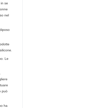
 in se
 donne
so nel
adiposo
rodotte
silicone.
no. Le
.
liere
ttuare
to può
no ha