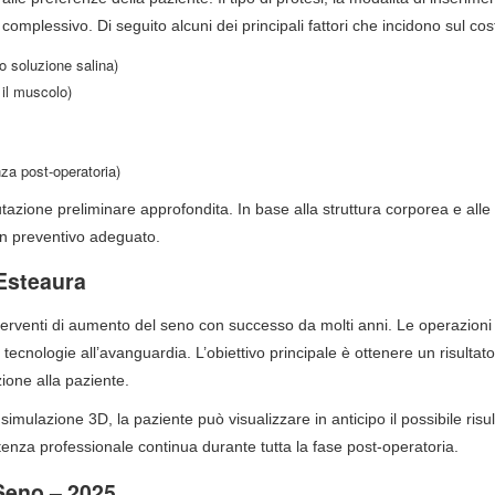
complessivo. Di seguito alcuni dei principali fattori che incidono sul cos
 o soluzione salina)
 il muscolo)
nza post-operatoria)
azione preliminare approfondita. In base alla struttura corporea e alle
un preventivo adeguato.
 Esteaura
nterventi di aumento del seno con successo da molti anni. Le operazion
on tecnologie all’avanguardia. L’obiettivo principale è ottenere un risultato
ione alla paziente.
simulazione 3D, la paziente può visualizzare in anticipo il possibile risul
istenza professionale continua durante tutta la fase post-operatoria.
 Seno – 2025