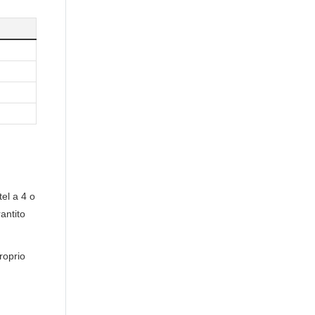
tel a 4 o
rantito
roprio