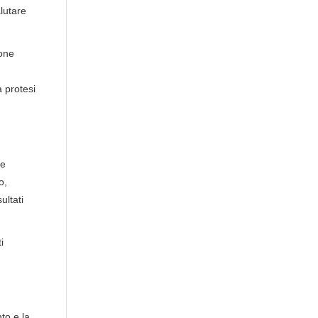
lutare
ione
a protesi
le
o,
ultati
i
nto e la