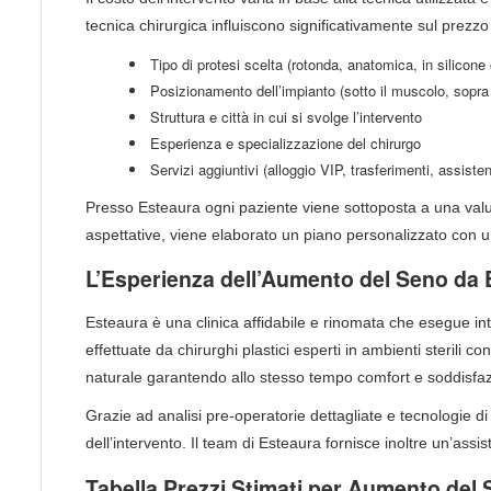
tecnica chirurgica influiscono significativamente sul prezzo 
Tipo di protesi scelta (rotonda, anatomica, in silicone
Posizionamento dell’impianto (sotto il muscolo, sopra
Struttura e città in cui si svolge l’intervento
Esperienza e specializzazione del chirurgo
Servizi aggiuntivi (alloggio VIP, trasferimenti, assiste
Presso Esteaura ogni paziente viene sottoposta a una valut
aspettative, viene elaborato un piano personalizzato con 
L’Esperienza dell’Aumento del Seno da
Esteaura è una clinica affidabile e rinomata che esegue i
effettuate da chirurghi plastici esperti in ambienti sterili c
naturale garantendo allo stesso tempo comfort e soddisfaz
Grazie ad analisi pre-operatorie dettagliate e tecnologie di 
dell’intervento. Il team di Esteaura fornisce inoltre un’ass
Tabella Prezzi Stimati per Aumento del