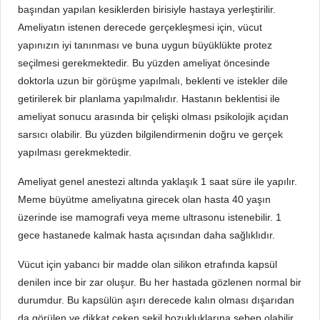
başından yapılan kesiklerden birisiyle hastaya yerleştirilir.
Ameliyatın istenen derecede gerçekleşmesi için, vücut
yapınızın iyi tanınması ve buna uygun büyüklükte protez
seçilmesi gerekmektedir. Bu yüzden ameliyat öncesinde
doktorla uzun bir görüşme yapılmalı, beklenti ve istekler dile
getirilerek bir planlama yapılmalıdır. Hastanın beklentisi ile
ameliyat sonucu arasında bir çelişki olması psikolojik açıdan
sarsıcı olabilir. Bu yüzden bilgilendirmenin doğru ve gerçek
yapılması gerekmektedir.
Ameliyat genel anestezi altında yaklaşık 1 saat süre ile yapılır.
Meme büyütme ameliyatına girecek olan hasta 40 yaşın
üzerinde ise mamografi veya meme ultrasonu istenebilir. 1
gece hastanede kalmak hasta açısından daha sağlıklıdır.
Vücut için yabancı bir madde olan silikon etrafında kapsül
denilen ince bir zar oluşur. Bu her hastada gözlenen normal bir
durumdur. Bu kapsülün aşırı derecede kalın olması dışarıdan
da görülen ve dikkat çeken şekil bozukluklarına sebep olabilir.