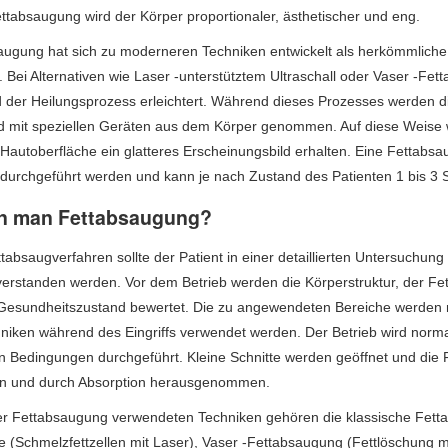
ttabsaugung wird der Körper proportionaler, ästhetischer und eng.
augung hat sich zu moderneren Techniken entwickelt als herkömmliche
 Bei Alternativen wie Laser -unterstütztem Ultraschall oder Vaser -Fe
d der Heilungsprozess erleichtert. Während dieses Prozesses werden d
nd mit speziellen Geräten aus dem Körper genommen. Auf diese Weise 
 Hautoberfläche ein glatteres Erscheinungsbild erhalten. Eine Fettabsa
 durchgeführt werden und kann je nach Zustand des Patienten 1 bis 3 
n man Fettabsaugung?
tabsaugverfahren sollte der Patient in einer detaillierten Untersuchun
 verstanden werden. Vor dem Betrieb werden die Körperstruktur, der Fett
Gesundheitszustand bewertet. Die zu angewendeten Bereiche werden ma
niken während des Eingriffs verwendet werden. Der Betrieb wird no
en Bedingungen durchgeführt. Kleine Schnitte werden geöffnet und die 
n und durch Absorption herausgenommen.
er Fettabsaugung verwendeten Techniken gehören die klassische Fett
e (Schmelzfettzellen mit Laser), Vaser -Fettabsaugung (Fettlöschung m