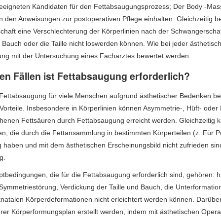
eigneten Kandidaten für den Fettabsaugungsprozess; Der Body -Mass -In
n den Anweisungen zur postoperativen Pflege einhalten. Gleichzeitig 
haft eine Verschlechterung der Körperlinien nach der Schwangerschaft
Bauch oder die Taille nicht loswerden können. Wie bei jeder ästhetische
ng mit der Untersuchung eines Facharztes bewertet werden.
en Fällen ist Fettabsaugung erforderlich?
Fettabsaugung für viele Menschen aufgrund ästhetischer Bedenken bevor
e Vorteile. Insbesondere in Körperlinien können Asymmetrie-, Hüft- od
henen Fettsäuren durch Fettabsaugung erreicht werden. Gleichzeitig k
n, die durch die Fettansammlung in bestimmten Körperteilen (z. Für P
 haben und mit dem ästhetischen Erscheinungsbild nicht zufrieden sind
g.
tbedingungen, die für die Fettabsaugung erforderlich sind, gehören: ha
Symmetriestörung, Verdickung der Taille und Bauch, die Unterformatio
tnatalen Körperdeformationen nicht erleichtert werden können. Darüber 
er Körperformungsplan erstellt werden, indem mit ästhetischen Oper