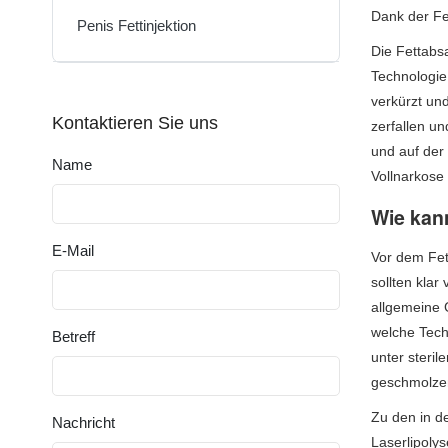
Dank der Fe
Penis Fettinjektion
Die Fettabs
Technologie.
verkürzt un
Kontaktieren Sie uns
zerfallen u
und auf der
Name
Vollnarkose
Wie kan
E-Mail
Vor dem Fet
sollten klar
allgemeine 
welche Tech
Betreff
unter steril
geschmolze
Zu den in d
Nachricht
Laserlipolys