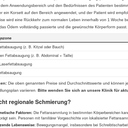
dem Anwendungsbereich und den Bedürfnissen des Patienten bestimmt.
r ein Korsett auf den Bereich angewendet, und der Patient wird empfo
se wird eine Rückkehr zum normalen Leben innerhalb von 1 Woche bere
 das Ödem vollständig passierte und die gewünschte Körperform passt.
gszone
ettabsaugung (z. B. Kitzel oder Bauch)
en Fettabsaugung (z. B. Abdominal + Taille)
 Laserfettabsaugung
fettabsaugung
en:
Die oben genannten Preise sind Durchschnittswerte und können je 
ungsplan variieren.
Bitte wenden Sie sich an unsere Klinik für ak
cht regionale Schmierung?
netische Faktoren:
Die Fettansammlung in bestimmten Körperbereichen kann 
rägt sein. Personen mit familiärer Vorgeschichte von lokalisierter Fettansamm
tzende Lebensweise:
Bewegungsmangel, insbesondere bei Schreibtischarbeit,