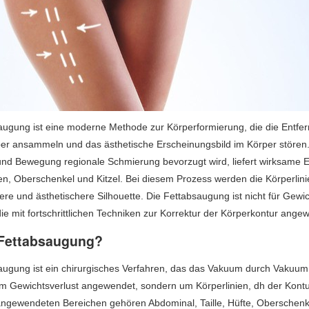
augung ist eine moderne Methode zur Körperformierung, die die Entfer
per ansammeln und das ästhetische Erscheinungsbild im Körper stören.
nd Bewegung regionale Schmierung bevorzugt wird, liefert wirksame Er
en, Oberschenkel und Kitzel. Bei diesem Prozess werden die Körperlini
ere und ästhetischere Silhouette. Die Fettabsaugung ist nicht für Gewich
ie mit fortschrittlichen Techniken zur Korrektur der Körperkontur ange
 Fettabsaugung?
augung ist ein chirurgisches Verfahren, das das Vakuum durch Vakuum 
 Gewichtsverlust angewendet, sondern um Körperlinien, dh der Kontu
angewendeten Bereichen gehören Abdominal, Taille, Hüfte, Oberschenke