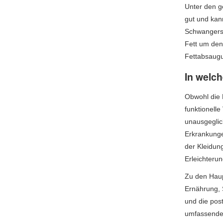
Unter den ge
gut und kan
Schwangersc
Fett um den 
Fettabsaugu
In welch
Obwohl die 
funktionell
unausgeglic
Erkrankunge
der Kleidung
Erleichterun
Zu den Haup
Ernährung, 
und die pos
umfassender