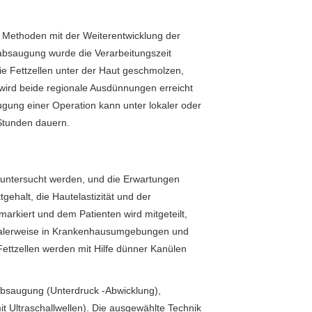
 Methoden mit der Weiterentwicklung der
ttabsaugung wurde die Verarbeitungszeit
ie Fettzellen unter der Haut geschmolzen,
wird beide regionale Ausdünnungen erreicht
ugung einer Operation kann unter lokaler oder
Stunden dauern.
g untersucht werden, und die Erwartungen
gehalt, die Hautelastizität und der
rkiert und dem Patienten wird mitgeteilt,
rmalerweise in Krankenhausumgebungen und
Fettzellen werden mit Hilfe dünner Kanülen
absaugung (Unterdruck -Abwicklung),
it Ultraschallwellen). Die ausgewählte Technik