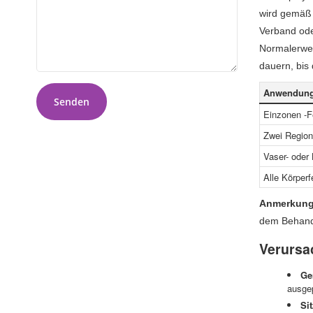
wird gemäß 
Verband ode
Normalerwei
dauern, bis
Anwendun
Senden
Einzonen -F
Zwei Region
Vaser- oder
Alle Körper
Anmerkung
dem Behandl
Verursa
Ge
ausgep
Si