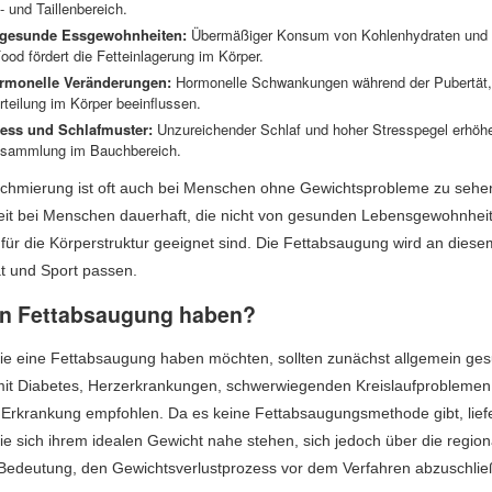
 und Taillenbereich.
gesunde Essgewohnheiten:
Übermäßiger Konsum von Kohlenhydraten und Zu
ood fördert die Fetteinlagerung im Körper.
rmonelle Veränderungen:
Hormonelle Schwankungen während der Pubertät,
rteilung im Körper beeinflussen.
ress und Schlafmuster:
Unzureichender Schlaf und hoher Stresspegel erhöhe
nsammlung im Bauchbereich.
chmierung ist oft auch bei Menschen ohne Gewichtsprobleme zu sehe
eit bei Menschen dauerhaft, die nicht von gesunden Lebensgewohnhei
für die Körperstruktur geeignet sind. Die Fettabsaugung wird an diesem 
ät und Sport passen.
n Fettabsaugung haben?
ie eine Fettabsaugung haben möchten, sollten zunächst allgemein gesun
t Diabetes, Herzerkrankungen, schwerwiegenden Kreislaufproblemen
 Erkrankung empfohlen. Da es keine Fettabsaugungsmethode gibt, liefert
ie sich ihrem idealen Gewicht nahe stehen, sich jedoch über die regio
Bedeutung, den Gewichtsverlustprozess vor dem Verfahren abzuschlie