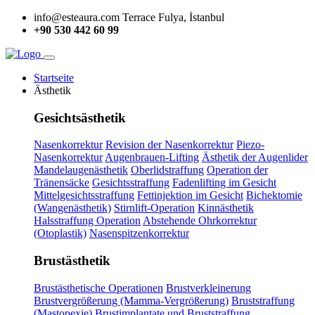
info@esteaura.com
Terrace Fulya, İstanbul
+90 530 442 60 99
Startseite
Ästhetik
Gesichtsästhetik
Nasenkorrektur
Revision der Nasenkorrektur
Piezo-
Nasenkorrektur
Augenbrauen-Lifting
Ästhetik der Augenlider
Mandelaugenästhetik
Oberlidstraffung
Operation der
Tränensäcke
Gesichtsstraffung
Fadenlifting im Gesicht
Mittelgesichtsstraffung
Fettinjektion im Gesicht
Bichektomie
(Wangenästhetik)
Stirnlift-Operation
Kinnästhetik
Halsstraffung Operation
Abstehende Ohrkorrektur
(Otoplastik)
Nasenspitzenkorrektur
Brustästhetik
Brustästhetische Operationen
Brustverkleinerung
Brustvergrößerung (Mamma-Vergrößerung)
Bruststraffung
(Mastopexie)
Brustimplantate und Bruststraffung