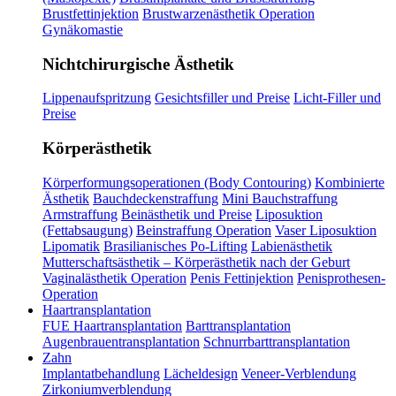
Brustfettinjektion
Brustwarzenästhetik Operation
Gynäkomastie
Nichtchirurgische Ästhetik
Lippenaufspritzung
Gesichtsfiller und Preise
Licht-Filler und
Preise
Körperästhetik
Körperformungsoperationen (Body Contouring)
Kombinierte
Ästhetik
Bauchdeckenstraffung
Mini Bauchstraffung
Armstraffung
Beinästhetik und Preise
Liposuktion
(Fettabsaugung)
Beinstraffung Operation
Vaser Liposuktion
Lipomatik
Brasilianisches Po-Lifting
Labienästhetik
Mutterschaftsästhetik – Körperästhetik nach der Geburt
Vaginalästhetik Operation
Penis Fettinjektion
Penisprothesen-
Operation
Haartransplantation
FUE Haartransplantation
Barttransplantation
Augenbrauentransplantation
Schnurrbarttransplantation
Zahn
Implantatbehandlung
Lächeldesign
Veneer-Verblendung
Zirkoniumverblendung