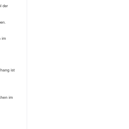
l der
uen.
n im
hang ist
chen im