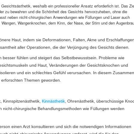
sichtsästhetik, weshalb ein professioneller Ansatz erforderlich ist. Das Zie
ander zu bewahren und die Schönheit des Gesichts hervorzuheben, ohne die
fasst neben nicht-chirurgischen Anwendungen wie Füllungen und Laser auch
pen, Wangen, Wangenknochen, dem Kinn, der Nase, der Stirn und den Augenbra
hönere Haut, indem sie Deformationen, Falten, Akne und Erschlaffunge
esamtheit aller Operationen, die der Verjüngung des Gesichts dienen.
ch besser fühlen und steigert das Selbstbewusstsein. Probleme wie
Gesichtsmuskeln und Haut, Veränderungen der Gesichtsknochen und
solieren und ein schlechtes Gefühl verursachen. In diesem Zusammen
d erforschten Themen geworden.
k, Kinnspitzenästhetik,
Kinnästhetik
, Ohrenästhetik, überschüssige Kno
uch nicht-chirurgische Behandlungsmethoden wie Füllungen werden
Person einen Arzt konsultieren und sich die notwendigen Informationen
 auch nicht-chirurgische Anwendungen umfasst, wird die für den