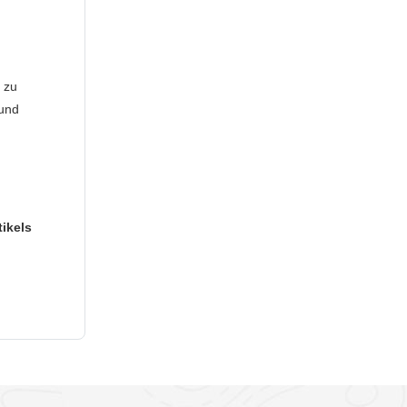
 zu
 und
tikels