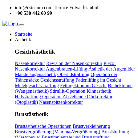
info@esteaura.com
Terrace Fulya, İstanbul
+90 530 442 60 99
Startseite
Ästhetik
Gesichtsästhetik
Nasenkorrektur
Revision der Nasenkorrektur
Piezo-
Nasenkorrektur
Augenbrauen-Lifting
Ästhetik der Augenlider
Mandelaugenästhetik
Oberlidstraffung
Operation der
Tränensäcke
Gesichtsstraffung
Fadenlifting im Gesicht
Mittelgesichtsstraffung
Fettinjektion im Gesicht
Bichektomie
(Wangenästhetik)
Stirnlift-Operation
Kinnästhetik
Halsstraffung Operation
Abstehende Ohrkorrektur
(Otoplastik)
Nasenspitzenkorrektur
Brustästhetik
Brustästhetische Operationen
Brustverkleinerung
Brustvergrößerung (Mamma-Vergrößerung)
Bruststraffung
(Mastopexie)
Brustimplantate und Bruststraffung