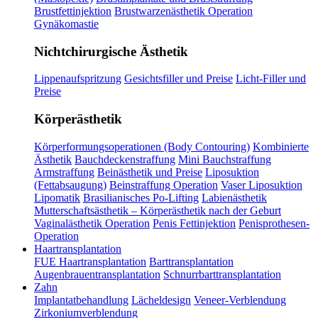
Brustfettinjektion
Brustwarzenästhetik Operation
Gynäkomastie
Nichtchirurgische Ästhetik
Lippenaufspritzung
Gesichtsfiller und Preise
Licht-Filler und
Preise
Körperästhetik
Körperformungsoperationen (Body Contouring)
Kombinierte
Ästhetik
Bauchdeckenstraffung
Mini Bauchstraffung
Armstraffung
Beinästhetik und Preise
Liposuktion
(Fettabsaugung)
Beinstraffung Operation
Vaser Liposuktion
Lipomatik
Brasilianisches Po-Lifting
Labienästhetik
Mutterschaftsästhetik – Körperästhetik nach der Geburt
Vaginalästhetik Operation
Penis Fettinjektion
Penisprothesen-
Operation
Haartransplantation
FUE Haartransplantation
Barttransplantation
Augenbrauentransplantation
Schnurrbarttransplantation
Zahn
Implantatbehandlung
Lächeldesign
Veneer-Verblendung
Zirkoniumverblendung