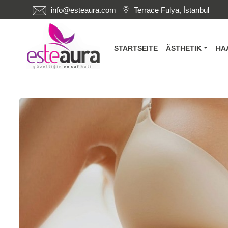
info@esteaura.com
Terrace Fulya, İstanbul
STARTSEITE
ÄSTHETIK
HA