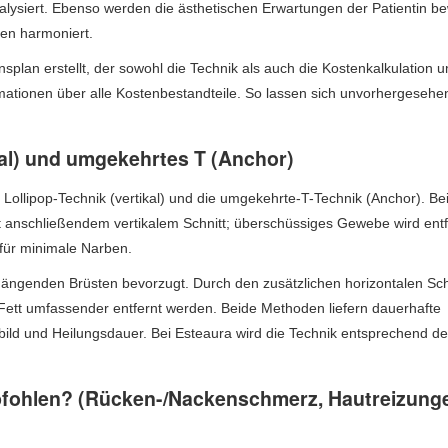
alysiert. Ebenso werden die ästhetischen Erwartungen der Patientin be
nen harmoniert.
nsplan erstellt, der sowohl die Technik als auch die Kostenkalkulation u
rmationen über alle Kostenbestandteile. So lassen sich unvorhergesehe
kal) und umgekehrtes T (Anchor)
Lollipop-Technik (vertikal) und die umgekehrte-T-Technik (Anchor). Be
t anschließendem vertikalem Schnitt; überschüssiges Gewebe wird entf
 für minimale Narben.
hängenden Brüsten bevorzugt. Durch den zusätzlichen horizontalen Sch
Fett umfassender entfernt werden. Beide Methoden liefern dauerhafte
bild und Heilungsdauer. Bei Esteaura wird die Technik entsprechend de
pfohlen? (Rücken-/Nackenschmerz, Hautreizung