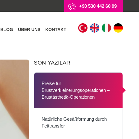
+90 530 442 60 99
BLOG
ÜBER UNS
KONTAKT
SON YAZILAR
Preise für
Brustverkleinerungsoperationen –
Brustästhetik-Operationen
Natürliche Gesäßformung durch
Fetttransfer