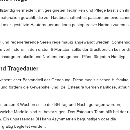
llständig vermeiden; mit geeigneten Techniken und Pflege lässt sich ih
materialien gewählt, die zur Hautbeschaffenheit passen, um eine schne
. Laser-gestützte Hauterneuerung kann postoperative Narben zudem si
ter und regenerierende Seren regelmäßig angewandt werden. Sonnensch
verhindern; in den ersten 6 Monaten sollte der Brustbereich keiner di
 Nachsorgeprotokolle und Narbenmanagement-Pläne für jeden Hauttyp.
nd Tragedauer
sentlicher Bestandteil der Genesung. Diese medizinischen Hilfsmittel
n und fördern die Gewebsheilung. Bei Esteaura werden nahtlose, atmun
den ersten 3 Wochen sollte der BH Tag und Nacht getragen werden,
eiche Modelle sind zu bevorzugen. Das Esteaura-Team hilft bei der ri
. Ein unpassender BH kann Asymmetrien begünstigen oder die
fältig begleitet werden.