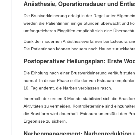
Anästhesie, Operationsdauer und Entl
Die Brustverkleinerung erfolgt in der Regel unter Allgemei
werden die Patientinnen einige Stunden überwacht und k
umfangreicheren Eingriffen empfiehlt sich eine Übernachtun
Dank der modernen Anästhesieverfahren bei Esteaura sin
Die Patientinnen können bequem nach Hause zurückkehr
Postoperativer Heilungsplan: Erste Woc
Die Erholung nach einer Brustverkleinerung verläuft stufe
normal. In dieser Phase sollte der von Esteaura empfohl
10. Tag entfernt, die Narben verblassen rasch.
Innerhalb der ersten 3 Monate stabilisiert sich die Brustf
Aktivitäten zu vermeiden, Kontrolletermine sind einzuhal
die Brustform wird dauerhaft. Esteaura unterstützt den P
Ergebnisse zu sichern.
Narbenmanagement: Narbenreduktion u