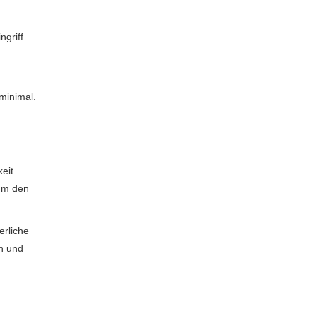
ngriff
minimal.
eit
 um den
erliche
an und