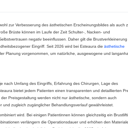
 sowohl zur Verbesserung des ästhetischen Erscheinungsbildes als auch 
roße Brüste können im Laufe der Zeit Schulter-, Nacken- und
stvertrauen negativ beeinflussen. Daher gilt die Brustverkleinerung 
ndheitsbezogener Eingriff. Seit 2026 wird bei Esteaura die
ästhetische
ller Planung vorgenommen, um natürliche, ausgewogene und langanha
je nach Umfang des Eingriffs, Erfahrung des Chirurgen, Lage des
eaura bietet jedem Patienten einen transparenten und detaillierten Pre
i der Preisgestaltung werden nicht nur ästhetische, sondern auch
rer und zugleich zugänglicher Behandlungsverlauf gewährleistet.
mbiniert wird. Bei einigen Patientinnen können gleichzeitig ein Brustlift
nationen verlängern die Operationsdauer und erhöhen den Materiale