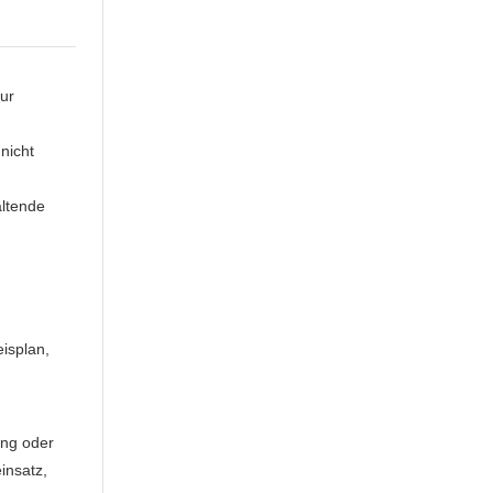
zur
nicht
ltende
isplan,
ing oder
insatz,