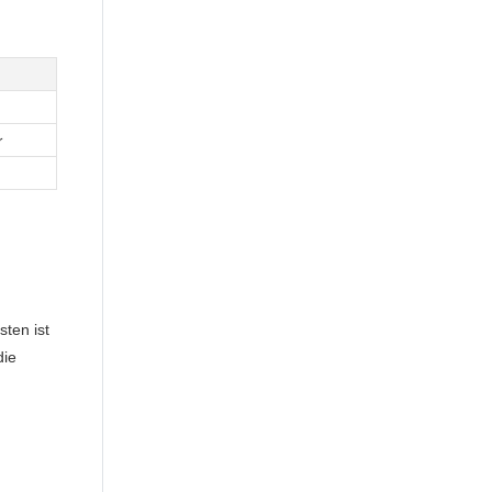
r
ten ist
die