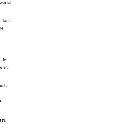
wertet,
mfasst.
ne
i der
ernt.
nitt
r
en,