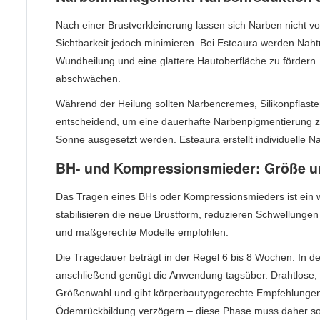
Nach einer Brustverkleinerung lassen sich Narben nicht vo
Sichtbarkeit jedoch minimieren. Bei Esteaura werden Naht
Wundheilung und eine glattere Hautoberfläche zu fördern
abschwächen.
Während der Heilung sollten Narbencremes, Silikonpflas
entscheidend, um eine dauerhafte Narbenpigmentierung zu 
Sonne ausgesetzt werden. Esteaura erstellt individuelle
BH- und Kompressionsmieder: Größe u
Das Tragen eines BHs oder Kompressionsmieders ist ein we
stabilisieren die neue Brustform, reduzieren Schwellunge
und maßgerechte Modelle empfohlen.
Die Tragedauer beträgt in der Regel 6 bis 8 Wochen. In 
anschließend genügt die Anwendung tagsüber. Drahtlose, w
Größenwahl und gibt körperbautypgerechte Empfehlungen
Ödemrückbildung verzögern – diese Phase muss daher sorg