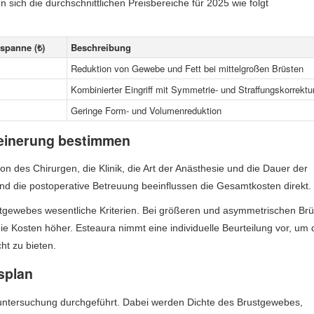
 sich die durchschnittlichen Preisbereiche für 2025 wie folgt
sspanne (₺)
Beschreibung
Reduktion von Gewebe und Fett bei mittelgroßen Brüsten
Kombinierter Eingriff mit Symmetrie- und Straffungskorrektu
Geringe Form- und Volumenreduktion
kleinerung bestimmen
n des Chirurgen, die Klinik, die Art der Anästhesie und die Dauer der
und die postoperative Betreuung beeinflussen die Gesamtkosten direkt.
ewebes wesentliche Kriterien. Bei größeren und asymmetrischen Brüs
die Kosten höher. Esteaura nimmt eine individuelle Beurteilung vor, um 
ht zu bieten.
splan
runtersuchung durchgeführt. Dabei werden Dichte des Brustgewebes,