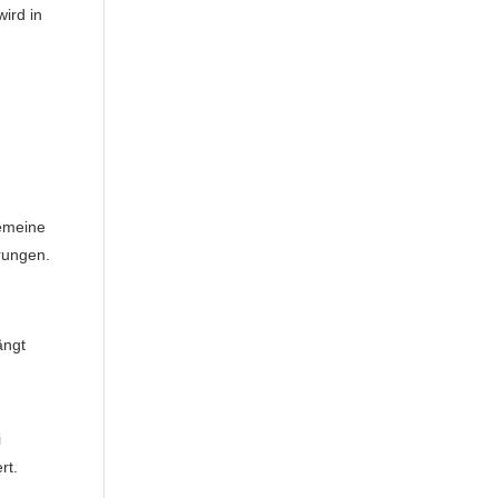
wird in
gemeine
rungen.
ängt
i
rt.