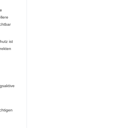
re
llere
chtbar
utz ist
rekten
gsaktive
chtigen