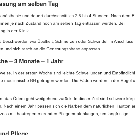
assung am selben Tag
nanästhesie und dauert durchschnittlich 2,5 bis 4 Stunden. Nach dem Ei
önnen je nach Zustand noch am selben Tag entlassen werden. Bei
g in der Klinik.
d Beschwerden wie Übelkeit, Schmerzen oder Schwindel im Anschluss 
en und sich rasch an die Genesungsphase anpassen.
he – 3 Monate – 1 Jahr
nweise. In der ersten Woche sind leichte Schwellungen und Empfindlichk
ene medizinische BH getragen werden. Die Fäden werden in der Regel
orm, das Ödem geht weitgehend zurück. In dieser Zeit sind schwere körp
ten. Nach einem Jahr passen sich die Narben dem natürlichen Hautton 
rozess mit hautregenerierenden Pflegeempfehlungen, um langfristige
nd Pflege