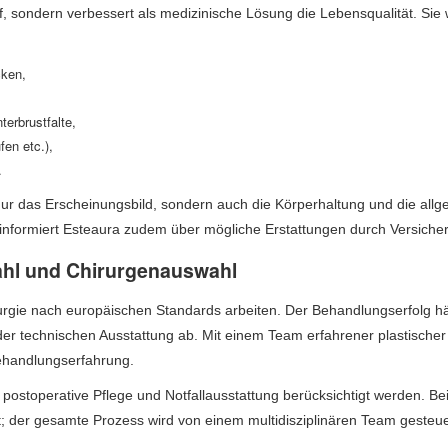
iff, sondern verbessert als medizinische Lösung die Lebensqualität. Sie 
cken,
terbrustfalte,
fen etc.),
.
 nur das Erscheinungsbild, sondern auch die Körperhaltung und die all
n informiert Esteaura zudem über mögliche Erstattungen durch Versiche
wahl und Chirurgenauswahl
hirurgie nach europäischen Standards arbeiten. Der Behandlungserfolg h
er technischen Ausstattung ab. Mit einem Team erfahrener plastischer
Behandlungserfahrung.
t, postoperative Pflege und Notfallausstattung berücksichtigt werden. Be
et; der gesamte Prozess wird von einem multidisziplinären Team gesteue