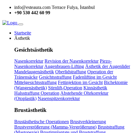
info@esteaura.com
Terrace Fulya, İstanbul
+90 530 442 60 99
Startseite
Ästhetik
Gesichtsästhetik
Nasenkorrektur
Revision der Nasenkorrektur
Piezo-
Nasenkorrektur
Augenbrauen-Lifting
Ästhetik der Augenlider
Mandelaugenästhetik
Oberlidstraffung
Operation der
Tränensäcke
Gesichtsstraffung
Fadenlifting im Gesicht
Mittelgesichtsstraffung
Fettinjektion im Gesicht
Bichektomie
(Wangenästhetik)
Stirnlift-Operation
Kinnästhetik
Halsstraffung Operation
Abstehende Ohrkorrektur
(Otoplastik)
Nasenspitzenkorrektur
Brustästhetik
Brustästhetische Operationen
Brustverkleinerung
Brustvergrößerung (Mamma-Vergrößerung)
Bruststraffung
(Mastopexie)
Brustimplantate und Bruststraffung