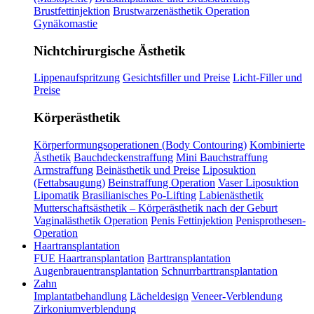
Brustfettinjektion
Brustwarzenästhetik Operation
Gynäkomastie
Nichtchirurgische Ästhetik
Lippenaufspritzung
Gesichtsfiller und Preise
Licht-Filler und
Preise
Körperästhetik
Körperformungsoperationen (Body Contouring)
Kombinierte
Ästhetik
Bauchdeckenstraffung
Mini Bauchstraffung
Armstraffung
Beinästhetik und Preise
Liposuktion
(Fettabsaugung)
Beinstraffung Operation
Vaser Liposuktion
Lipomatik
Brasilianisches Po-Lifting
Labienästhetik
Mutterschaftsästhetik – Körperästhetik nach der Geburt
Vaginalästhetik Operation
Penis Fettinjektion
Penisprothesen-
Operation
Haartransplantation
FUE Haartransplantation
Barttransplantation
Augenbrauentransplantation
Schnurrbarttransplantation
Zahn
Implantatbehandlung
Lächeldesign
Veneer-Verblendung
Zirkoniumverblendung