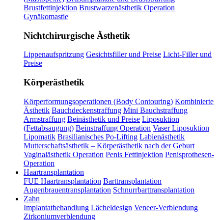
Brustfettinjektion
Brustwarzenästhetik Operation
Gynäkomastie
Nichtchirurgische Ästhetik
Lippenaufspritzung
Gesichtsfiller und Preise
Licht-Filler und
Preise
Körperästhetik
Körperformungsoperationen (Body Contouring)
Kombinierte
Ästhetik
Bauchdeckenstraffung
Mini Bauchstraffung
Armstraffung
Beinästhetik und Preise
Liposuktion
(Fettabsaugung)
Beinstraffung Operation
Vaser Liposuktion
Lipomatik
Brasilianisches Po-Lifting
Labienästhetik
Mutterschaftsästhetik – Körperästhetik nach der Geburt
Vaginalästhetik Operation
Penis Fettinjektion
Penisprothesen-
Operation
Haartransplantation
FUE Haartransplantation
Barttransplantation
Augenbrauentransplantation
Schnurrbarttransplantation
Zahn
Implantatbehandlung
Lächeldesign
Veneer-Verblendung
Zirkoniumverblendung