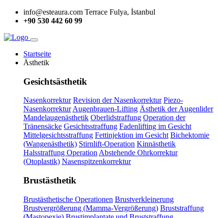
info@esteaura.com
Terrace Fulya, İstanbul
+90 530 442 60 99
Startseite
Ästhetik
Gesichtsästhetik
Nasenkorrektur
Revision der Nasenkorrektur
Piezo-
Nasenkorrektur
Augenbrauen-Lifting
Ästhetik der Augenlider
Mandelaugenästhetik
Oberlidstraffung
Operation der
Tränensäcke
Gesichtsstraffung
Fadenlifting im Gesicht
Mittelgesichtsstraffung
Fettinjektion im Gesicht
Bichektomie
(Wangenästhetik)
Stirnlift-Operation
Kinnästhetik
Halsstraffung Operation
Abstehende Ohrkorrektur
(Otoplastik)
Nasenspitzenkorrektur
Brustästhetik
Brustästhetische Operationen
Brustverkleinerung
Brustvergrößerung (Mamma-Vergrößerung)
Bruststraffung
(Mastopexie)
Brustimplantate und Bruststraffung