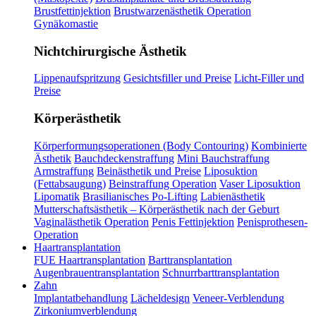
Brustfettinjektion
Brustwarzenästhetik Operation
Gynäkomastie
Nichtchirurgische Ästhetik
Lippenaufspritzung
Gesichtsfiller und Preise
Licht-Filler und
Preise
Körperästhetik
Körperformungsoperationen (Body Contouring)
Kombinierte
Ästhetik
Bauchdeckenstraffung
Mini Bauchstraffung
Armstraffung
Beinästhetik und Preise
Liposuktion
(Fettabsaugung)
Beinstraffung Operation
Vaser Liposuktion
Lipomatik
Brasilianisches Po-Lifting
Labienästhetik
Mutterschaftsästhetik – Körperästhetik nach der Geburt
Vaginalästhetik Operation
Penis Fettinjektion
Penisprothesen-
Operation
Haartransplantation
FUE Haartransplantation
Barttransplantation
Augenbrauentransplantation
Schnurrbarttransplantation
Zahn
Implantatbehandlung
Lächeldesign
Veneer-Verblendung
Zirkoniumverblendung