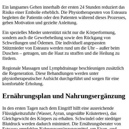
Ein langsames Gehen innerhalb der ersten 24 Stunden reduziert das
Risiko einer Embolie erheblich. Die Physiotherapeuten von Esteaura
begleiten die Patientin oder den Patienten während dieses Prozesses,
geben Motivation und gezielte Anleitung.
Ein spezielles Mieder unterstützt nicht nur die Körperformung,
sondern auch die Gewebeheilung sowie den Rückgang von
Schwellungen und Ödemen. Die individuell angepassten
Stützmieder von Esteaura werden rund um die Uhr – außer beim
Duschen – getragen, um die Haut zu straffen und die Heilung zu
fördern.
Regionale Massagen und Lymphdrainage beschleunigen zusätzlich
die Regeneration. Diese Behandlungen werden unter
physiotherapeutischer Aufsicht durchgeführt und sorgen für eine
komfortable Erholung.
Ernährungsplan und Nahrungsergänzung
In den ersten Tagen nach dem Eingriff hilft eine ausreichende
Flüssigkeitszufuhr (Wasser, Ayran, ungesüßte Kräutertees), das
Gleichgewicht des Körpers zu erhalten. Schwindel oder niedriger
Blutdruck werden dadurch minimiert. Die Ernährungsberater von
Esteaura empfehlen Nahrungsergänzungsmittel, um Eisen- und