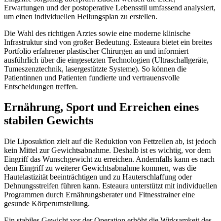
Erwartungen und der postoperative Lebensstil umfassend analysiert,
um einen individuellen Heilungsplan zu erstellen.
Die Wahl des richtigen Arztes sowie eine moderne klinische
Infrastruktur sind von großer Bedeutung. Esteaura bietet ein breites
Portfolio erfahrener plastischer Chirurgen an und informiert
ausführlich über die eingesetzten Technologien (Ultraschallgeräte,
Tumeszenztechnik, lasergestützte Systeme). So können die
Patientinnen und Patienten fundierte und vertrauensvolle
Entscheidungen treffen.
Ernährung, Sport und Erreichen eines
stabilen Gewichts
Die Liposuktion zielt auf die Reduktion von Fettzellen ab, ist jedoch
kein Mittel zur Gewichtsabnahme. Deshalb ist es wichtig, vor dem
Eingriff das Wunschgewicht zu erreichen. Andernfalls kann es nach
dem Eingriff zu weiterer Gewichtsabnahme kommen, was die
Hautelastizität beeinträchtigen und zu Hauterschlaffung oder
Dehnungsstreifen führen kann. Esteaura unterstützt mit individuellen
Programmen durch Ernährungsberater und Fitnesstrainer eine
gesunde Körperumstellung.
Ein stabiles Gewicht vor der Operation erhöht die Wirksamkeit des