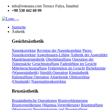
info@esteaura.com
Terrace Fulya, İstanbul
+90 530 442 60 99
Startseite
Ästhetik
Gesichtsästhetik
Nasenkorrektur
Revision der Nasenkorrektur
Piezo-
Nasenkorrektur
Augenbrauen-Lifting
Ästhetik der Augenlider
Mandelaugenästhetik
Oberlidstraffung
Operation der
Tränensäcke
Gesichtsstraffung
Fadenlifting im Gesicht
Mittelgesichtsstraffung
Fettinjektion im Gesicht
Bichektomie
(Wangenästhetik)
Stirnlift-Operation
Kinnästhetik
Halsstraffung Operation
Abstehende Ohrkorrektur
(Otoplastik)
Nasenspitzenkorrektur
Brustästhetik
Brustästhetische Operationen
Brustverkleinerung
Brustvergrößerung (Mamma-Vergrößerung)
Bruststraffung
(Mastopexie)
Brustimplantate und Bruststraffung