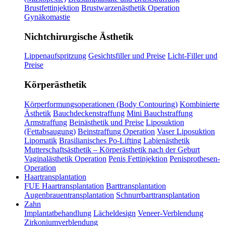
Brustfettinjektion
Brustwarzenästhetik Operation
Gynäkomastie
Nichtchirurgische Ästhetik
Lippenaufspritzung
Gesichtsfiller und Preise
Licht-Filler und
Preise
Körperästhetik
Körperformungsoperationen (Body Contouring)
Kombinierte
Ästhetik
Bauchdeckenstraffung
Mini Bauchstraffung
Armstraffung
Beinästhetik und Preise
Liposuktion
(Fettabsaugung)
Beinstraffung Operation
Vaser Liposuktion
Lipomatik
Brasilianisches Po-Lifting
Labienästhetik
Mutterschaftsästhetik – Körperästhetik nach der Geburt
Vaginalästhetik Operation
Penis Fettinjektion
Penisprothesen-
Operation
Haartransplantation
FUE Haartransplantation
Barttransplantation
Augenbrauentransplantation
Schnurrbarttransplantation
Zahn
Implantatbehandlung
Lächeldesign
Veneer-Verblendung
Zirkoniumverblendung