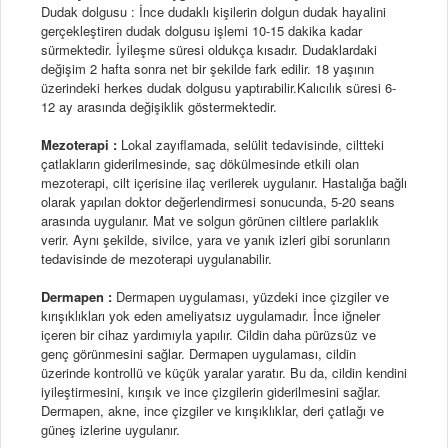
Dudak dolgusu : İnce dudaklı kişilerin dolgun dudak hayalini
gerçekleştiren dudak dolgusu işlemi 10-15 dakika kadar
sürmektedir. İyileşme süresi oldukça kısadır. Dudaklardaki
değişim 2 hafta sonra net bir şekilde fark edilir. 18 yaşının
üzerindeki herkes dudak dolgusu yaptırabilir.Kalıcılık süresi 6-
12 ay arasında değişiklik göstermektedir.
Mezoterapi :
Lokal zayıflamada, selülit tedavisinde, ciltteki
çatlakların giderilmesinde, saç dökülmesinde etkili olan
mezoterapi, cilt içerisine ilaç verilerek uygulanır. Hastalığa bağlı
olarak yapılan doktor değerlendirmesi sonucunda, 5-20 seans
arasında uygulanır. Mat ve solgun görünen ciltlere parlaklık
verir. Aynı şekilde, sivilce, yara ve yanık izleri gibi sorunların
tedavisinde de mezoterapi uygulanabilir.
Dermapen :
Dermapen uygulaması, yüzdeki ince çizgiler ve
kırışıklıkları yok eden ameliyatsız uygulamadır. İnce iğneler
içeren bir cihaz yardımıyla yapılır. Cildin daha pürüzsüz ve
genç görünmesini sağlar. Dermapen uygulaması, cildin
üzerinde kontrollü ve küçük yaralar yaratır. Bu da, cildin kendini
iyileştirmesini, kırışık ve ince çizgilerin giderilmesini sağlar.
Dermapen, akne, ince çizgiler ve kırışıklıklar, deri çatlağı ve
güneş izlerine uygulanır.