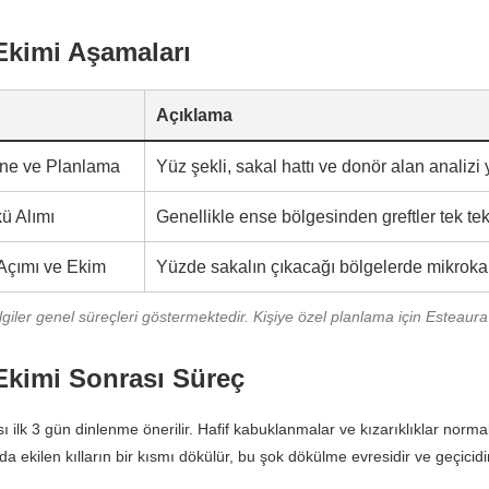
Ekimi Aşamaları
Açıklama
ne ve Planlama
Yüz şekli, sakal hattı ve donör alan analizi ya
kü Alımı
Genellikle ense bölgesinden greftler tek tek 
 Açımı ve Ekim
Yüzde sakalın çıkacağı bölgelerde mikrokanal
lgiler genel süreçleri göstermektedir. Kişiye özel planlama için Esteaura i
Ekimi Sonrası Süreç
ı ilk 3 gün dinlenme önerilir. Hafif kabuklanmalar ve kızarıklıklar normald
da ekilen kılların bir kısmı dökülür, bu şok dökülme evresidir ve geçicidir