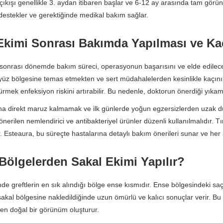
 çıkışı genellikle 3. aydan itibaren başlar ve 6-12 ay arasında tam görün
 destekler ve gerektiğinde medikal bakım sağlar.
Ekimi Sonrası Bakımda Yapılması ve Ka
sonrası dönemde bakım süreci, operasyonun başarısını ve elde edilecek
yüz bölgesine temas etmekten ve sert müdahalelerden kesinlikle kaçınılma
rmek enfeksiyon riskini artırabilir. Bu nedenle, doktorun önerdiği yıkama
na direkt maruz kalmamak ve ilk günlerde yoğun egzersizlerden uzak du
 önerilen nemlendirici ve antibakteriyel ürünler düzenli kullanılmalıdır. T
ir. Esteaura, bu süreçte hastalarına detaylı bakım önerileri sunar ve he
Bölgelerden Sakal Ekimi Yapılır?
de greftlerin en sık alındığı bölge ense kısmıdır. Ense bölgesindeki sa
sakal bölgesine nakledildiğinde uzun ömürlü ve kalıcı sonuçlar verir. Bu kö
en doğal bir görünüm oluşturur.