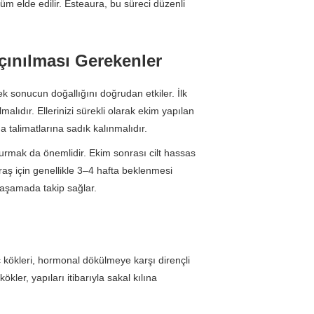
üm elde edilir. Esteaura, bu süreci düzenli
çınılması Gerekenler
 sonucun doğallığını doğrudan etkiler. İlk
lıdır. Ellerinizi sürekli olarak ekim yapılan
 talimatlarına sadık kalınmalıdır.
rmak da önemlidir. Ekim sonrası cilt hassas
ıraş için genellikle 3–4 hafta beklenmesi
r aşamada takip sağlar.
ç kökleri, hormonal dökülmeye karşı dirençli
kler, yapıları itibarıyla sakal kılına