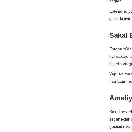
sağlar.
Esteaura, yü
şekli, kişin
Sakal 
Esteaura’da
kalmaktadır.
simetri vurg
Yapılan memn
merkezin he
Ameliy
Sakal seyrek
seçenekler b
geçicidir ve