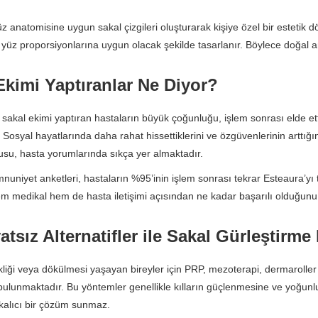
z anatomisine uygun sakal çizgileri oluşturarak kişiye özel bir estetik 
in yüz proporsiyonlarına uygun olacak şekilde tasarlanır. Böylece doğal am
Ekimi Yaptıranlar Ne Diyor?
 sakal ekimi yaptıran hastaların büyük çoğunluğu, işlem sonrası elde 
 Sosyal hayatlarında daha rahat hissettiklerini ve özgüvenlerinin arttığını
usu, hasta yorumlarında sıkça yer almaktadır.
uniyet anketleri, hastaların %95’inin işlem sonrası tekrar Esteaura’yı t
m medikal hem de hasta iletişimi açısından ne kadar başarılı olduğunu
atsız Alternatifler ile Sakal Gürleşti
liği veya dökülmesi yaşayan bireyler için PRP, mezoterapi, dermaroller
ulunmaktadır. Bu yöntemler genellikle kılların güçlenmesine ve yoğunl
 kalıcı bir çözüm sunmaz.