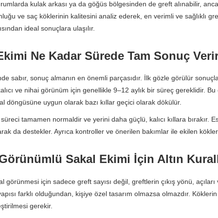
rumlarda kulak arkası ya da göğüs bölgesinden de greft alınabilir, ancak
luğu ve saç köklerinin kalitesini analiz ederek, en verimli ve sağlıklı gr
sından ideal sonuçlara ulaşılır.
Ekimi Ne Kadar Sürede Tam Sonuç Veri
de sabır, sonuç almanın en önemli parçasıdır. İlk gözle görülür sonuçlar 
alıcı ve nihai görünüm için genellikle 9–12 aylık bir süreç gereklidir. 
al döngüsüne uygun olarak bazı kıllar geçici olarak dökülür.
üreci tamamen normaldir ve yerini daha güçlü, kalıcı kıllara bırakır. Es
larak da destekler. Ayrıca kontroller ve önerilen bakımlar ile ekilen kök
Görünümlü Sakal Ekimi İçin Altın Kural
l görünmesi için sadece greft sayısı değil, greftlerin çıkış yönü, açıları 
yapısı farklı olduğundan, kişiye özel tasarım olmazsa olmazdır. Köklerin 
ştirilmesi gerekir.