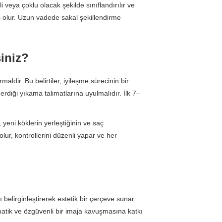
 veya çoklu olacak şekilde sınıflandırılır ve
ş olur. Uzun vadede sakal şekillendirme
iniz?
ldir. Bu belirtiler, iyileşme sürecinin bir
diği yıkama talimatlarına uyulmalıdır. İlk 7–
 yeni köklerin yerleştiğinin ve saç
ur, kontrollerini düzenli yapar ve her
elirginleştirerek estetik bir çerçeve sunar.
matik ve özgüvenli bir imaja kavuşmasına katkı