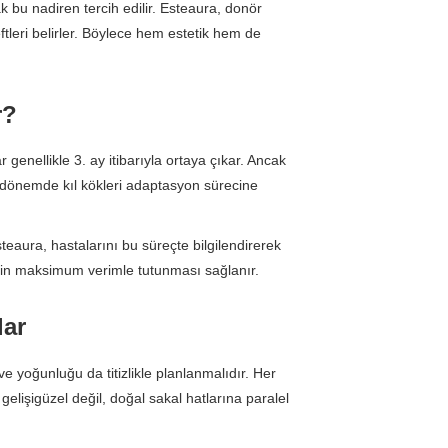
 bu nadiren tercih edilir. Esteaura, donör
eftleri belirler. Böylece hem estetik hem de
r?
genellikle 3. ay itibarıyla ortaya çıkar. Ancak
Bu dönemde kıl kökleri adaptasyon sürecine
teaura, hastalarını bu süreçte bilgilendirerek
lerin maksimum verimle tutunması sağlanır.
lar
ve yoğunluğu da titizlikle planlanmalıdır. Her
gelişigüzel değil, doğal sakal hatlarına paralel