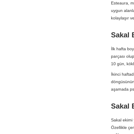
Esteaura, mi
uygun alanla
kolaylaşır v
Sakal 
İlk hafta bo
parçası olup
10 gün, kökle
İkinci hafta
döngüsünün b
aşamada psi
Sakal 
Sakal ekimi 
Özellikle çe