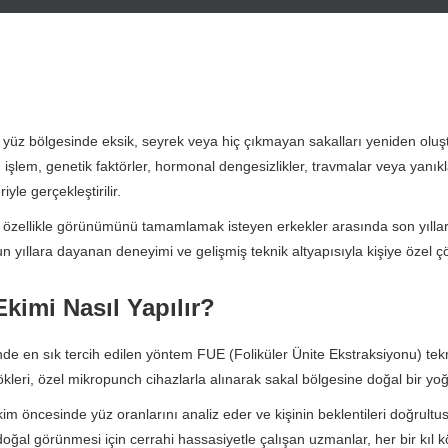
 yüz bölgesinde eksik, seyrek veya hiç çıkmayan sakalları yeniden oluşt
u işlem, genetik faktörler, hormonal dengesizlikler, travmalar veya yanı
iyle gerçekleştirilir.
 özellikle görünümünü tamamlamak isteyen erkekler arasında son yıllar
n yıllara dayanan deneyimi ve gelişmiş teknik altyapısıyla kişiye özel 
Ekimi Nasıl Yapılır?
de en sık tercih edilen yöntem FUE (Foliküler Ünite Ekstraksiyonu) tekn
kökleri, özel mikropunch cihazlarla alınarak sakal bölgesine doğal bir yoğu
im öncesinde yüz oranlarını analiz eder ve kişinin beklentileri doğrultu
doğal görünmesi için cerrahi hassasiyetle çalışan uzmanlar, her bir kıl