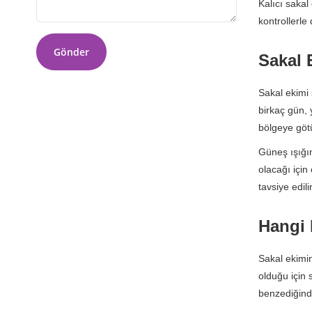
Kalıcı sakal
kontrollerle
Gönder
Sakal 
Sakal ekimi 
birkaç gün, 
bölgeye götü
Güneş ışığı
olacağı için
tavsiye edil
Hangi 
Sakal ekimin
olduğu için 
benzediğind