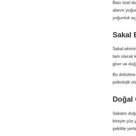
Bazı özel du
alanın yoğun
yoğunluk açı
Sakal 
Sakal ekimin
tam olarak k
girer ve doğ
Bu dökülme s
psikolojik o
Doğal 
Sakalın doğa
bireyin yüz 
şekilde yerle