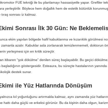
kromotor FUE tekniği ile bu planlamayı hassasiyetle yapar. Greftler tekli
ra yerleştirilir. Böylece hem doğallık hem de estetik bütünlük korunmu
e tıraş sonrası iz kalmaz.
Ekimi Sonrası İlk 30 Gün: Ne Beklemelis
yunca ekim yapılan bölgede hafif kabuklanma ve kızarıklık görülmesi norma
 zamanla azalır. Kabuklar asla zorlanarak temizlenmemeli, doktorun öner
rin yerleşmesi için en kritik süreçtir.
dan itibaren “şok dökülme” denilen süreç başlayabilir. Bu geçici dökülme,
aşladığının göstergesidir. Esteaura, bu süreçte hastalarının yanında ol
kolojik destek sunar.
Ekimi ile Yüz Hatlarında Dönüşüm
yalnızca kıl yoğunluğunu artırmakla kalmaz, aynı zamanda yüz hatlarını b
ne hattı daha güçlü ve erkeksi görünür. Bu da kişinin daha olgun, kariz