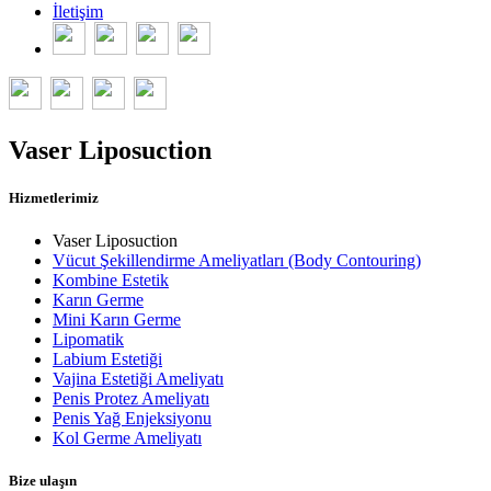
İletişim
Vaser Liposuction
Hizmetlerimiz
Vaser Liposuction
Vücut Şekillendirme Ameliyatları (Body Contouring)
Kombine Estetik
Karın Germe
Mini Karın Germe
Lipomatik
Labium Estetiği
Vajina Estetiği Ameliyatı
Penis Protez Ameliyatı
Penis Yağ Enjeksiyonu
Kol Germe Ameliyatı
Bize ulaşın