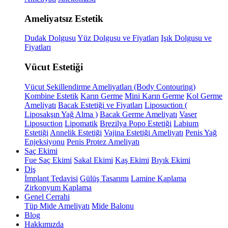
Ameliyatsız Estetik
Dudak Dolgusu
Yüz Dolgusu ve Fiyatları
Işık Dolgusu ve
Fiyatları
Vücut Estetiği
Vücut Şekillendirme Ameliyatları (Body Contouring)
Kombine Estetik
Karın Germe
Mini Karın Germe
Kol Germe
Ameliyatı
Bacak Estetiği ve Fiyatları
Liposuction (
Liposakşın Yağ Alma )
Bacak Germe Ameliyatı
Vaser
Liposuction
Lipomatik
Brezilya Popo Estetiği
Labium
Estetiği
Annelik Estetiği
Vajina Estetiği Ameliyatı
Penis Yağ
Enjeksiyonu
Penis Protez Ameliyatı
Saç Ekimi
Fue Saç Ekimi
Sakal Ekimi
Kaş Ekimi
Bıyık Ekimi
Diş
İmplant Tedavisi
Gülüş Tasarımı
Lamine Kaplama
Zirkonyum Kaplama
Genel Cerrahi
Tüp Mide Ameliyatı
Mide Balonu
Blog
Hakkımızda