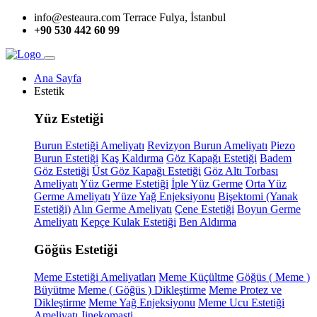
info@esteaura.com
Terrace Fulya, İstanbul
+90 530 442 60 99
Ana Sayfa
Estetik
Yüz Estetiği
Burun Estetiği Ameliyatı
Revizyon Burun Ameliyatı
Piezo
Burun Estetiği
Kaş Kaldırma
Göz Kapağı Estetiği
Badem
Göz Estetiği
Üst Göz Kapağı Estetiği
Göz Altı Torbası
Ameliyatı
Yüz Germe Estetiği
İple Yüz Germe
Orta Yüz
Germe Ameliyatı
Yüze Yağ Enjeksiyonu
Bişektomi (Yanak
Estetiği)
Alın Germe Ameliyatı
Çene Estetiği
Boyun Germe
Ameliyatı
Kepçe Kulak Estetiği
Ben Aldırma
Göğüs Estetiği
Meme Estetiği Ameliyatları
Meme Küçültme
Göğüs ( Meme )
Büyütme
Meme ( Göğüs ) Dikleştirme
Meme Protez ve
Dikleştirme
Meme Yağ Enjeksiyonu
Meme Ucu Estetiği
Ameliyatı
Jinekomasti