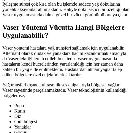
İyileşme süresi çok kısa olan bu işlemde sadece yağ dokularına
yönelik aksiyonlar alınmaktadır. Haliyle doku seçici bir özelliği olan
Vaser uygulamasında daima güzel bir vücut görünümü ortaya çıkar.
Vaser Yöntemi Vücutta Hangi Bölgelere
Uygulanabilir?
Vaser yöntemi hastalara yağ transferi sağlamak için uygulanabilir.
Alternatif olarak dudak ve yanaklara hacim kazandırmak amacıyla
da Vaser tekniği tercih edilebilmektedir. Vaser uygulamasında
hastaların kendi hücrelerinden yararlanıldığı için her zaman daha
kaliteli bir yağ elde edilmektedir. Hastalardan alınan yağlar talep
edilen bölgelere özel enjektörlerle aktarılır.
Yağ transferi dışında ultrasonik ses dalgalarıyla bölgesel yağlar
Vaser sayesinde parçalanmaktadır. Vaser teknolojisinin kullanıldığı
bölgeler ise;
Popo
Karın
Diz
Gıdı bölgesi
Yanaklar
Göğüs