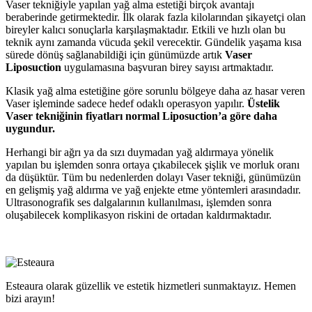
Vaser tekniğiyle yapılan yağ alma estetiği birçok avantajı
beraberinde getirmektedir. İlk olarak fazla kilolarından şikayetçi olan
bireyler kalıcı sonuçlarla karşılaşmaktadır. Etkili ve hızlı olan bu
teknik aynı zamanda vücuda şekil verecektir. Gündelik yaşama kısa
sürede dönüş sağlanabildiği için günümüzde artık
Vaser
Liposuction
uygulamasına başvuran birey sayısı artmaktadır.
Klasik yağ alma estetiğine göre sorunlu bölgeye daha az hasar veren
Vaser işleminde sadece hedef odaklı operasyon yapılır.
Üstelik
Vaser tekniğinin fiyatları normal Liposuction’a göre daha
uygundur.
Herhangi bir ağrı ya da sızı duymadan yağ aldırmaya yönelik
yapılan bu işlemden sonra ortaya çıkabilecek şişlik ve morluk oranı
da düşüktür. Tüm bu nedenlerden dolayı Vaser tekniği, günümüzün
en gelişmiş yağ aldırma ve yağ enjekte etme yöntemleri arasındadır.
Ultrasonografik ses dalgalarının kullanılması, işlemden sonra
oluşabilecek komplikasyon riskini de ortadan kaldırmaktadır.
Esteaura olarak güzellik ve estetik hizmetleri sunmaktayız. Hemen
bizi arayın!