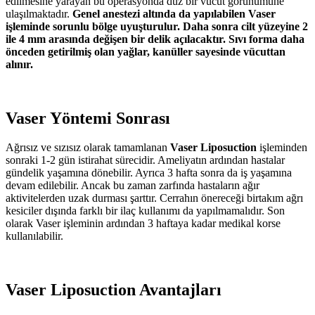
edilmesine yarayan bu operasyonda düz bir vücut görünümüne
ulaşılmaktadır.
Genel anestezi altında da yapılabilen Vaser
işleminde sorunlu bölge uyuşturulur. Daha sonra cilt yüzeyine 2
ile 4 mm arasında değişen bir delik açılacaktır. Sıvı forma daha
önceden getirilmiş olan yağlar, kanüller sayesinde vücuttan
alınır.
Vaser Yöntemi Sonrası
Ağrısız ve sızısız olarak tamamlanan
Vaser Liposuction
işleminden
sonraki 1-2 gün istirahat sürecidir. Ameliyatın ardından hastalar
gündelik yaşamına dönebilir. Ayrıca 3 hafta sonra da iş yaşamına
devam edilebilir. Ancak bu zaman zarfında hastaların ağır
aktivitelerden uzak durması şarttır. Cerrahın önereceği birtakım ağrı
kesiciler dışında farklı bir ilaç kullanımı da yapılmamalıdır. Son
olarak Vaser işleminin ardından 3 haftaya kadar medikal korse
kullanılabilir.
Vaser Liposuction Avantajları