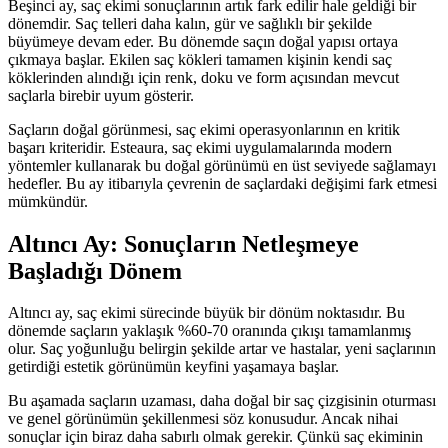
Beşinci ay, saç ekimi sonuçlarının artık fark edilir hale geldiği bir
dönemdir. Saç telleri daha kalın, gür ve sağlıklı bir şekilde
büyümeye devam eder. Bu dönemde saçın doğal yapısı ortaya
çıkmaya başlar. Ekilen saç kökleri tamamen kişinin kendi saç
köklerinden alındığı için renk, doku ve form açısından mevcut
saçlarla birebir uyum gösterir.
Saçların doğal görünmesi, saç ekimi operasyonlarının en kritik
başarı kriteridir. Esteaura, saç ekimi uygulamalarında modern
yöntemler kullanarak bu doğal görünümü en üst seviyede sağlamayı
hedefler. Bu ay itibarıyla çevrenin de saçlardaki değişimi fark etmesi
mümkündür.
Altıncı Ay: Sonuçların Netleşmeye
Başladığı Dönem
Altıncı ay, saç ekimi sürecinde büyük bir dönüm noktasıdır. Bu
dönemde saçların yaklaşık %60-70 oranında çıkışı tamamlanmış
olur. Saç yoğunluğu belirgin şekilde artar ve hastalar, yeni saçlarının
getirdiği estetik görünümün keyfini yaşamaya başlar.
Bu aşamada saçların uzaması, daha doğal bir saç çizgisinin oturması
ve genel görünümün şekillenmesi söz konusudur. Ancak nihai
sonuçlar için biraz daha sabırlı olmak gerekir. Çünkü saç ekiminin