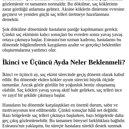
gözlemlenir ve tamamen normaldir. Bu dökülme, saç köklerinin
zarar gördüğü anlamına gelmez. Aksine köklerin dinlenme evresine
geçmesi ve yeniden güçlü saç telleri üretmeye hazırlanması
demektir.
Şok dökülme döneminde hastaların paniğe kapılmaması gerekir.
Çünkü saç ekiminin kalıcı sonuçları bu evreden sonra yavaş yavaş
ortaya çıkmaya başlar. Esteaura'nın uzman kadrosu, hastalarını bu
dönemde bilgilendirerek kaygılarını azaltır ve gerçekçi beklentiler
oluşturmalarına yardımcı olur.
İkinci ve Üçüncü Ayda Neler Beklenmeli?
İkinci ve üçüncü ay, saç ekimi sürecinde geçiş dönemi olarak kabul
edilir. Bu dönemde ekilen kökler uyum sürecini büyük ölçüde
tamamlar. Ancak gözle görülür bir yoğunluk henüz oluşmamış
olabilir. Saç kökleri yavaş yavaş aktif hale gelirken, saç telleri ince
ve zayıf bir şekilde çıkmaya başlar.
Hastaların bu dönemde karşılaştıkları en önemli durum, sabır ve
motivasyonun test edilmesidir. Çünkü sonuçlar hâlâ net değildir.
Bazı bölgelerde saç telleri çıkmaya başlarken, bazı bölgelerde daha
geç çıkış gözlemlenebilir. Bu tamamen bireysel farklılıklara bağlıdır.
Esteaura'nın yaklaşımı, bu süreçte hastalara sürekli destek sunmak