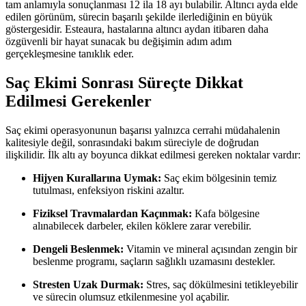
tam anlamıyla sonuçlanması 12 ila 18 ayı bulabilir. Altıncı ayda elde
edilen görünüm, sürecin başarılı şekilde ilerlediğinin en büyük
göstergesidir. Esteaura, hastalarına altıncı aydan itibaren daha
özgüvenli bir hayat sunacak bu değişimin adım adım
gerçekleşmesine tanıklık eder.
Saç Ekimi Sonrası Süreçte Dikkat
Edilmesi Gerekenler
Saç ekimi operasyonunun başarısı yalnızca cerrahi müdahalenin
kalitesiyle değil, sonrasındaki bakım süreciyle de doğrudan
ilişkilidir. İlk altı ay boyunca dikkat edilmesi gereken noktalar vardır:
Hijyen Kurallarına Uymak:
Saç ekim bölgesinin temiz
tutulması, enfeksiyon riskini azaltır.
Fiziksel Travmalardan Kaçınmak:
Kafa bölgesine
alınabilecek darbeler, ekilen köklere zarar verebilir.
Dengeli Beslenmek:
Vitamin ve mineral açısından zengin bir
beslenme programı, saçların sağlıklı uzamasını destekler.
Stresten Uzak Durmak:
Stres, saç dökülmesini tetikleyebilir
ve sürecin olumsuz etkilenmesine yol açabilir.