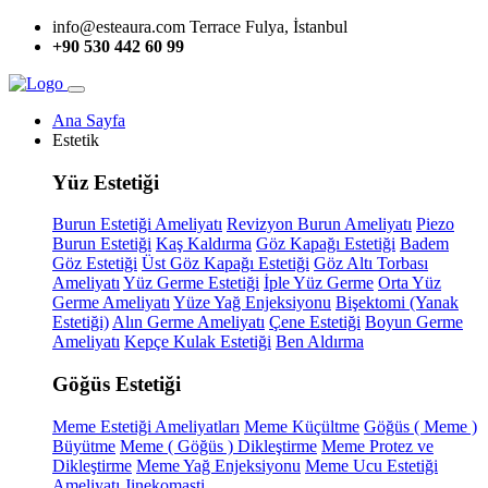
info@esteaura.com
Terrace Fulya, İstanbul
+90 530 442 60 99
Ana Sayfa
Estetik
Yüz Estetiği
Burun Estetiği Ameliyatı
Revizyon Burun Ameliyatı
Piezo
Burun Estetiği
Kaş Kaldırma
Göz Kapağı Estetiği
Badem
Göz Estetiği
Üst Göz Kapağı Estetiği
Göz Altı Torbası
Ameliyatı
Yüz Germe Estetiği
İple Yüz Germe
Orta Yüz
Germe Ameliyatı
Yüze Yağ Enjeksiyonu
Bişektomi (Yanak
Estetiği)
Alın Germe Ameliyatı
Çene Estetiği
Boyun Germe
Ameliyatı
Kepçe Kulak Estetiği
Ben Aldırma
Göğüs Estetiği
Meme Estetiği Ameliyatları
Meme Küçültme
Göğüs ( Meme )
Büyütme
Meme ( Göğüs ) Dikleştirme
Meme Protez ve
Dikleştirme
Meme Yağ Enjeksiyonu
Meme Ucu Estetiği
Ameliyatı
Jinekomasti