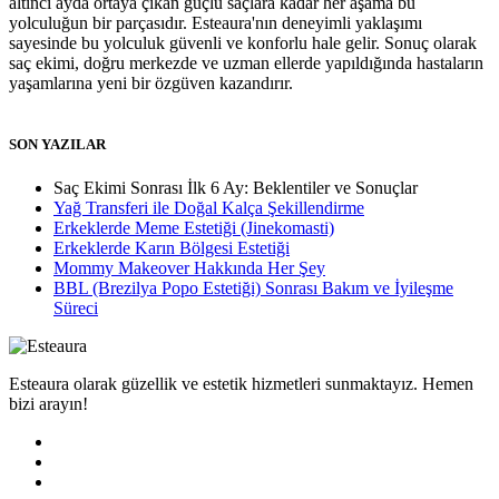
altıncı ayda ortaya çıkan güçlü saçlara kadar her aşama bu
yolculuğun bir parçasıdır. Esteaura'nın deneyimli yaklaşımı
sayesinde bu yolculuk güvenli ve konforlu hale gelir. Sonuç olarak
saç ekimi, doğru merkezde ve uzman ellerde yapıldığında hastaların
yaşamlarına yeni bir özgüven kazandırır.
SON YAZILAR
Saç Ekimi Sonrası İlk 6 Ay: Beklentiler ve Sonuçlar
Yağ Transferi ile Doğal Kalça Şekillendirme
Erkeklerde Meme Estetiği (Jinekomasti)
Erkeklerde Karın Bölgesi Estetiği
Mommy Makeover Hakkında Her Şey
BBL (Brezilya Popo Estetiği) Sonrası Bakım ve İyileşme
Süreci
Esteaura olarak güzellik ve estetik hizmetleri sunmaktayız. Hemen
bizi arayın!