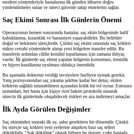
modern yöntemleriyle hastalarına ilk günden itibaren doğru
yönlendirmeler sunar ve süreci güvenle takip etmelerini sağlar.
Saç Ekimi Sonrası İlk Günlerin Önemi
Operasyonun hemen sonrasında hastalar, saç ekim bölgesinde hafif
kabuklanma, kızarıklık ve hassasiyet yaşayabilirler. Bu belirtiler
doğal ve beklenen süreçlerdir. Çünkü saç ekimi sırasında saç kökleri
mikro cerrahi yöntemlerle alınıp yeni bölgelere transfer edilir. Bu
transferin ardından cildin kendini toparlaması için zamana ihtiyaç
vardır. İlk günlerde saç ekimi yapılan bölgenin korunması, temizlik
ve hijyen kurallarına uyulması oldukça önemlidir.
Bu aşamada doktorun verdiği tavsiyelere harfiyen uymak gerekir.
Yatış pozisyonundan saç yıkama şekline kadar her detay, ekilen
köklerin sağlıklı tutunabilmesi açısından kritik bir rol oynar. Esteaura
uzmanları, her hasta için kişiye özel bakım protokolü sunarak
sürecin ilk günlerinde oluşabilecek riskleri en aza indirmeyi amaçlar.
İlk Ayda Görülen Değişimler
Saç ekiminden sonraki ilk ay, sabır gerektiren bir dönemdir. Çünkü
bu süreçte saç kökleri yeni yerlerine alışırken bazı saç telleri
dökülebilir. "Şok dökülme" olarak bilinen bu durum, çoğu hastada