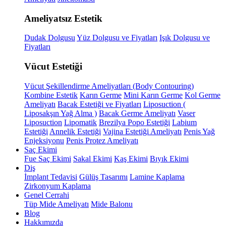
Ameliyatsız Estetik
Dudak Dolgusu
Yüz Dolgusu ve Fiyatları
Işık Dolgusu ve
Fiyatları
Vücut Estetiği
Vücut Şekillendirme Ameliyatları (Body Contouring)
Kombine Estetik
Karın Germe
Mini Karın Germe
Kol Germe
Ameliyatı
Bacak Estetiği ve Fiyatları
Liposuction (
Liposakşın Yağ Alma )
Bacak Germe Ameliyatı
Vaser
Liposuction
Lipomatik
Brezilya Popo Estetiği
Labium
Estetiği
Annelik Estetiği
Vajina Estetiği Ameliyatı
Penis Yağ
Enjeksiyonu
Penis Protez Ameliyatı
Saç Ekimi
Fue Saç Ekimi
Sakal Ekimi
Kaş Ekimi
Bıyık Ekimi
Diş
İmplant Tedavisi
Gülüş Tasarımı
Lamine Kaplama
Zirkonyum Kaplama
Genel Cerrahi
Tüp Mide Ameliyatı
Mide Balonu
Blog
Hakkımızda