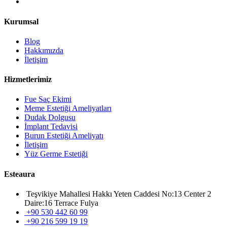
Kurumsal
Blog
Hakkımızda
İletişim
Hizmetlerimiz
Fue Saç Ekimi
Meme Estetiği Ameliyatları
Dudak Dolgusu
İmplant Tedavisi
Burun Estetiği Ameliyatı
İletişim
Yüz Germe Estetiği
Esteaura
Teşvikiye Mahallesi Hakkı Yeten Caddesi No:13 Center 2
Daire:16 Terrace Fulya
+90 530 442 60 99
+90 216 599 19 19