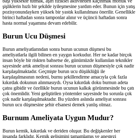
başı yüksekte tutmak, aşırı fiziksel aktiviteden kaçınmak morluk ve
şişliklerin hızlı bir şekilde iyileşmesine yardım eder. Bunun için yatış
pozisyonundayken yüksek bir yastık kullanılması önerilir. Genellikle
birinci haftadan sonra tamponlar alınır ve üçüncü haftadan sonra
hasta normal yaşamına devam edebilir.
Burun Ucu Düşmesi
Burun ameliyatlarından sonra burun ucunun düşmesi bu
ameliyatlarla ilgili bilinen en yaygın korkudur. Her ne kadar birçok
insan böyle bir riskten bahsetse de, günümüzde kullanılan teknikler
sayesinde artık ameliyat sonrası burun ucunun düşmesiyle çok nadir
karşılaşılmaktadır. Geçmişte burun ucu düşüklüğü ile
karşılaşılmasının nedeni, burnu şekillendirme amacıyla çok fazla
kıkırdak dokunun alınmasıydı. Oysa kıkırdak doku burnun adeta
çatısı gibidir ve özellikle burun ucunun kalkık görünmesinde bu çatı
çok önemlidir. Yeni geliştirilen yöntemler sayesinde bu sorunla çok
çok nadir karşılaşılmaktadır. Bu yüzden aslında ameliyat sonrası
burun ucu düşmesine şehir efsanesi demek yanlış olmaz.
Burnum Ameliyata Uygun Mudur?
Burun kemik, kıkırdak ve deriden oluşur. Bu değişkenler her
insanda farklıdır. Kemik gelişimini tamamlamış ve anestezi