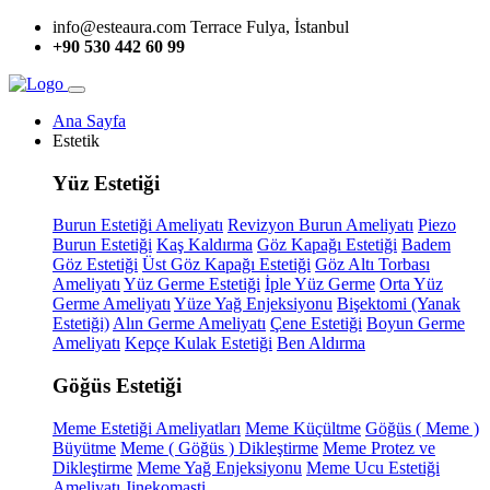
info@esteaura.com
Terrace Fulya, İstanbul
+90 530 442 60 99
Ana Sayfa
Estetik
Yüz Estetiği
Burun Estetiği Ameliyatı
Revizyon Burun Ameliyatı
Piezo
Burun Estetiği
Kaş Kaldırma
Göz Kapağı Estetiği
Badem
Göz Estetiği
Üst Göz Kapağı Estetiği
Göz Altı Torbası
Ameliyatı
Yüz Germe Estetiği
İple Yüz Germe
Orta Yüz
Germe Ameliyatı
Yüze Yağ Enjeksiyonu
Bişektomi (Yanak
Estetiği)
Alın Germe Ameliyatı
Çene Estetiği
Boyun Germe
Ameliyatı
Kepçe Kulak Estetiği
Ben Aldırma
Göğüs Estetiği
Meme Estetiği Ameliyatları
Meme Küçültme
Göğüs ( Meme )
Büyütme
Meme ( Göğüs ) Dikleştirme
Meme Protez ve
Dikleştirme
Meme Yağ Enjeksiyonu
Meme Ucu Estetiği
Ameliyatı
Jinekomasti