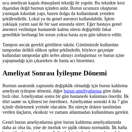
ucu ameliyatı kapalı rhinoplasti tekniği ile yapılır. Bu teknikte kesi
dışarıdan değil burnun içinden atılır. Burun ucunuzu oluşturan
yumuşak kıkırdak yapı, bazen dolgu da kullanılarak yeniden
şekillendirilir. Lokal ya da genel anestezi kullanılabilir. İşlem
yaklaşık yarım saat ile bir saat arasında sürer. Eğer hastaya genel
anestezi verilmişse hastanede kalma süresi değişebilir fakat
genellikle herhangi bir sorun yoksa hasta aynı gün taburcu edilir.
Tampon ancak gerekli görülürse takılır. Günümüzde kullanılan
tamponlar delikli silikon splint şeklindedir, böylece geçmişte
kullanılan tamponlar gibi nefes almayı zorlaştırmaz ve burun içine
yapışmadığı için çıkarırken de hasta acı hissetmez.
Ameliyat Sonrası İyileşme Dönemi
Burnun anatomik yapısında değişiklik olmadığı için burun kaldırma
ameliyatı iyileşme dönemi, diğer
burun ameliyatlarına
göre daha
hızlı olur. Ameliyattan sonra bir gün hastanede kalınması önerilir. İlk
dört saatte su içilmesi ise önerilmez. Ameliyattan sonraki 4 ila 7 gün
içinde dinlenmek yerinde olacaktır. Bu süreçte doktor tarafından
verilen ilaçların, eksiksiz ve zamanı atlanmadan kullanılması gerekir.
Genel burun ameliyatlarına göre burun kaldırma ameliyatlarında
daha az olsa da, yine de morluk ve şişlik olması normaldir. İlk hafta