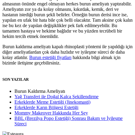
almasının önünde engel olmayan herkes burun ameliyatı yaptırabilir.
Ameliyatın zor ya da kolay olmasını, kıkırdak, kemik, deri ve
hastanın istediği burun şekli belirler. Örneğin burun derisi ince ise,
yapılan en ufak bir hata bile çok belli olacaktır. Tam aksine çok kalın
ise bu kez de yapılan değişiklikler pek fark edilmeyebilir. Bu
tamamen hastaya ve hekime bağlıdır ve bu yüzden tecrübeli bir
hekim tercih etmek önemlidir.
Burun kaldırma ameliyatı kapalı rhinoplasti yöntemi ile yapıldığı için
diğer ameliyatlardan çok daha hızlıdır ve iyileşme süreci de daha
kolay atlatılır.
Burun estetiği fiyatları
hakkında bilgi almak için
bizimle iletişime geçebilirsiniz.
SON YAZILAR
Burun Kaldırma Ameliyatı
Yağ Transferi ile Doğal Kalça Şekillendirme
Erkeklerde Meme Estetiği (Jinekomasti)
Erkeklerde Karın Bölgesi Estetiği
Mommy Makeover Hakkında Her Şey
BBL (Brezilya Popo Estetiği) Sonrası Bakım ve İyileşme
Süreci