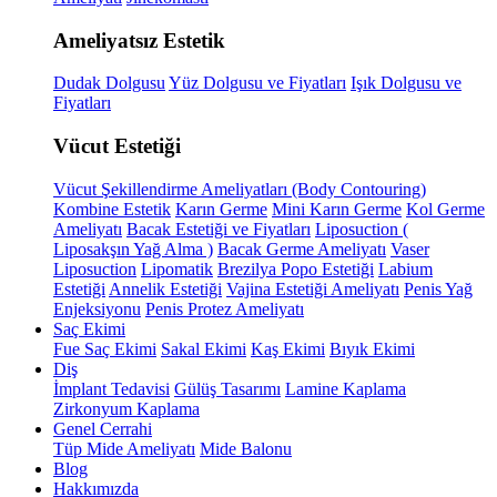
Ameliyatsız Estetik
Dudak Dolgusu
Yüz Dolgusu ve Fiyatları
Işık Dolgusu ve
Fiyatları
Vücut Estetiği
Vücut Şekillendirme Ameliyatları (Body Contouring)
Kombine Estetik
Karın Germe
Mini Karın Germe
Kol Germe
Ameliyatı
Bacak Estetiği ve Fiyatları
Liposuction (
Liposakşın Yağ Alma )
Bacak Germe Ameliyatı
Vaser
Liposuction
Lipomatik
Brezilya Popo Estetiği
Labium
Estetiği
Annelik Estetiği
Vajina Estetiği Ameliyatı
Penis Yağ
Enjeksiyonu
Penis Protez Ameliyatı
Saç Ekimi
Fue Saç Ekimi
Sakal Ekimi
Kaş Ekimi
Bıyık Ekimi
Diş
İmplant Tedavisi
Gülüş Tasarımı
Lamine Kaplama
Zirkonyum Kaplama
Genel Cerrahi
Tüp Mide Ameliyatı
Mide Balonu
Blog
Hakkımızda