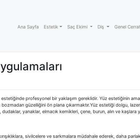
Ana Sayfa
Estetik
Saç Ekimi
Diş
Genel Cerra
Uygulamaları
stetiğinde profesyonel bir yaklaşım gereklidir. Yüz estetiğinin ama
 bozmadan güzelliğini ön plana çıkarmaktır.Yüz estetiği dolgu, lazer
 dudaklar, yanaklar, elmacık kemikleri, çene, burun, alın ve kaşlara 
rışıklıklara, sivilcelere ve sarkmalara müdahale ederek, daha parla