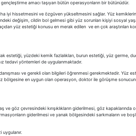
yüz gençleştirme amacı taşıyan bütün operasyonların bir bütünüdür.
aha iyi hissetmesini ve özgüven yükseltmesini sağlar. Yüz kemikleri
rindeki değişim, cildin bol gelmesi gibi yüz sorunları kişiyi sosyal y
açıdan yüz estetiği konusu en merak edilen ve en çok araştırılan ko
ak estetiği, yüzdeki kemik fazlalıkları, burun estetiği, yüz germe, d
sız tedavi yöntemleri de uygulanmaktadır.
anışması ve gerekli olan bilgileri öğrenmesi gerekmektedir. Yüz este
 yüz bölgesine en uygun olan operasyon, doktor ile görüşme sonucu
Kaş ve göz çevresindeki kırışıklıkların giderilmesi, göz kapaklarında 
rmasyonların giderilmesi ve yanak bölgesindeki sarkmaların ve boşl
i uygulanır.