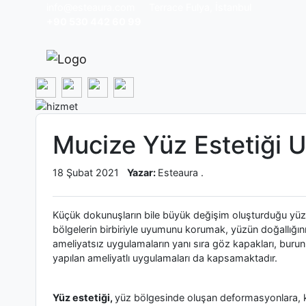
info@esteaura.com
Terrace Fulya, İstanbul
+90 530 442 60 99
Mucize Yüz Estetiği 
18 Şubat 2021
Yazar:
Esteaura .
Küçük dokunuşların bile büyük değişim oluşturduğu yüz e
bölgelerin birbiriyle uyumunu korumak, yüzün doğallığını
ameliyatsız uygulamaların yanı sıra göz kapakları, burun,
yapılan ameliyatlı uygulamaları da kapsamaktadır.
Yüz estetiği,
yüz bölgesinde oluşan deformasyonlara, kı