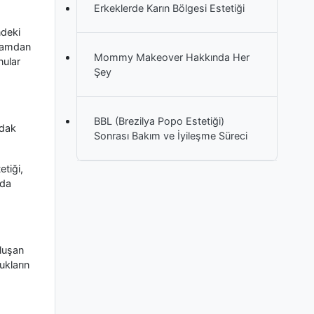
Erkeklerde Karın Bölgesi Estetiği
ndeki
aşamdan
Mommy Makeover Hakkında Her
nular
Şey
BBL (Brezilya Popo Estetiği)
udak
Sonrası Bakım ve İyileşme Süreci
tiği,
nda
oluşan
ukların