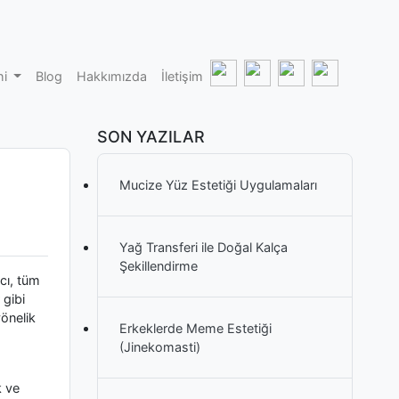
hi
Blog
Hakkımızda
İletişim
SON YAZILAR
Mucize Yüz Estetiği Uygulamaları
Yağ Transferi ile Doğal Kalça
Şekillendirme
cı, tüm
 gibi
yönelik
Erkeklerde Meme Estetiği
(Jinekomasti)
k ve