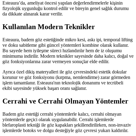
Esteaura’da, ameliyat öncesi yapılan değerlendirmelerle kişinin
fizyolojik uygunluğu kontrol edilir ve bireyin genel sağlık durumu
da dikkate alınarak karar verilir.
Kullanılan Modern Teknikler
Esteaura, badem göz estetiğinde mikro kesi, askı ipi, temporal lifting
ve doku sabitleme gibi güncel yöntemleri kombine olarak kullanır.
Bu sayede hem iyileşme süreci hızlandırılır hem de iz oluşumu
minimuma indirilir. Modern teknikler sayesinde daha kalıcı, doğal ve
göz fonksiyonlarına zarar vermeyen sonuçlar elde edilir.
Ayrıca özel dikiş materyalleri ile göz çevresindeki estetik dokular
korunur ve göz fonksiyonu (kırpma, nemlendirme) zarar görmeden
işlem tamamlanır. Esteaura'nın teknolojik donanımı ve tecrübeli
ekibi sayesinde yüksek başarı oranı sağlanır.
Cerrahi ve Cerrahi Olmayan Yöntemler
Badem göz estetiği cerrahi yöntemlerle kalıcı, cerrahi olmayan
yöntemlerle geçici olarak uygulanabilir. Cerrahi işlemlerde
blefaroplasti tekniği ile göz kapakları şekillendirilirken, non-invaziv
işlemlerde botoks ve dolgu desteğiyle göz çevresi yukarı kaldırılır.