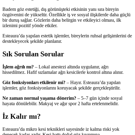
Badem göz estetiği, dış görünüşteki etkisinin yanı sıra bireyin
özgüvenini de yükseltir. Özellikle iş ve sosyal ilişkilerde daha güçlü
bir duruş sağlar. Gözlerin daha belirgin ve etkileyici olması, ilk
izlenimi pozitif yönde etkiler.
Esteaura’da yapılan estetik işlemler, bireylerin ruhsal gelişimlerini de
destekleyecek şekilde planlanır.
Sık Sorulan Sorular
İşlem ağrılı mı?
– Lokal anestezi altında uygulanır, ağrı
hissedilmez. Hafif sızlamalar ağrı kesicilerle kontrol altına alınır.
Göz fonksiyonları etkilenir mi?
– Hayır. Esteaura’da yapılan
işlemler, göz fonksiyonlarını koruyacak şekilde gerçekleştirilir.
Ne zaman normal yaşama dönerim?
– 5–7 gün içinde sosyal
hayata dönülebilir. Makyaj ve ağır spor 2 hafta ertelenmelidir.
İz Kalır mı?
Esteaura’da mikro kesi teknikleri sayesinde iz kalma riski yok
denecek kadar azdır. Kesi hattı doğal göz kıvrımına