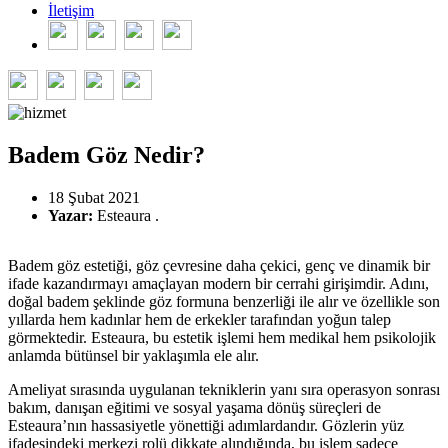
İletişim
Badem Göz Nedir?
18 Şubat 2021
Yazar:
Esteaura .
Badem göz estetiği, göz çevresine daha çekici, genç ve dinamik bir
ifade kazandırmayı amaçlayan modern bir cerrahi girişimdir. Adını,
doğal badem şeklinde göz formuna benzerliği ile alır ve özellikle son
yıllarda hem kadınlar hem de erkekler tarafından yoğun talep
görmektedir. Esteaura, bu estetik işlemi hem medikal hem psikolojik
anlamda bütünsel bir yaklaşımla ele alır.
Ameliyat sırasında uygulanan tekniklerin yanı sıra operasyon sonrası
bakım, danışan eğitimi ve sosyal yaşama dönüş süreçleri de
Esteaura’nın hassasiyetle yönettiği adımlardandır. Gözlerin yüz
ifadesindeki merkezi rolü dikkate alındığında, bu işlem sadece