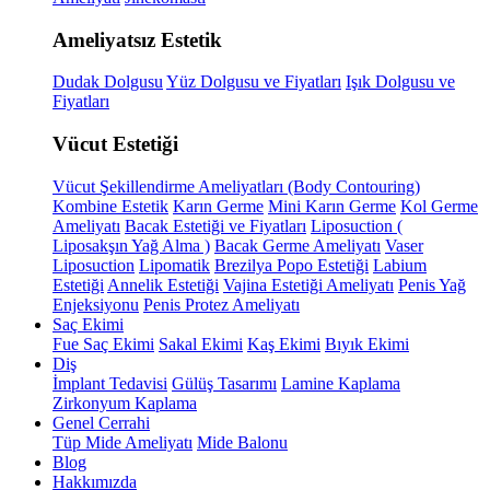
Ameliyatsız Estetik
Dudak Dolgusu
Yüz Dolgusu ve Fiyatları
Işık Dolgusu ve
Fiyatları
Vücut Estetiği
Vücut Şekillendirme Ameliyatları (Body Contouring)
Kombine Estetik
Karın Germe
Mini Karın Germe
Kol Germe
Ameliyatı
Bacak Estetiği ve Fiyatları
Liposuction (
Liposakşın Yağ Alma )
Bacak Germe Ameliyatı
Vaser
Liposuction
Lipomatik
Brezilya Popo Estetiği
Labium
Estetiği
Annelik Estetiği
Vajina Estetiği Ameliyatı
Penis Yağ
Enjeksiyonu
Penis Protez Ameliyatı
Saç Ekimi
Fue Saç Ekimi
Sakal Ekimi
Kaş Ekimi
Bıyık Ekimi
Diş
İmplant Tedavisi
Gülüş Tasarımı
Lamine Kaplama
Zirkonyum Kaplama
Genel Cerrahi
Tüp Mide Ameliyatı
Mide Balonu
Blog
Hakkımızda