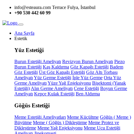
info@esteaura.com
Terrace Fulya, İstanbul
+90 530 442 60 99
Ana Sayfa
Estetik
Yüz Estetiği
Burun Estetiği Ameliyatı
Revizyon Burun Ameliyatı
Piezo
Burun Estetiği
Kaş Kaldırma
Göz Kapağı Estetiği
Badem
Göz Estetiği
Üst Göz Kapağı Estetiği
Göz Altı Torbası
Ameliyatı
Yüz Germe Estetiği
İple Yüz Germe
Orta Yüz
Germe Ameliyatı
Yüze Yağ Enjeksiyonu
Bişektomi (Yanak
Estetiği)
Alın Germe Ameliyatı
Çene Estetiği
Boyun Germe
Ameliyatı
Kepçe Kulak Estetiği
Ben Aldırma
Göğüs Estetiği
Meme Estetiği Ameliyatları
Meme Küçültme
Göğüs ( Meme )
Büyütme
Meme ( Göğüs ) Dikleştirme
Meme Protez ve
Dikleştirme
Meme Yağ Enjeksiyonu
Meme Ucu Estetiği
Ameliyatı
Jinekomasti