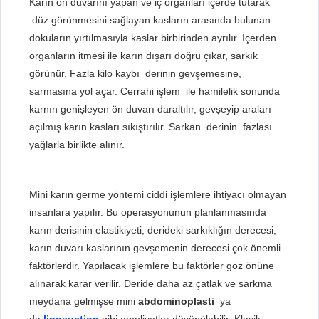
Karın ön duvarını yapan ve iç organları içerde tutarak
düz görünmesini sağlayan kasların arasında bulunan
dokuların yırtılmasıyla kaslar birbirinden ayrılır. İçerden
organların itmesi ile karın dışarı doğru çıkar, sarkık
görünür. Fazla kilo kaybı derinin gevşemesine,
sarmasına yol açar. Cerrahi işlem ile hamilelik sonunda
karnın genişleyen ön duvarı daraltılır, gevşeyip araları
açılmış karın kasları sıkıştırılır. Sarkan derinin fazlası
yağlarla birlikte alınır.
Mini karın germe yöntemi ciddi işlemlere ihtiyacı olmayan
insanlara yapılır. Bu operasyonunun planlanmasında
karın derisinin elastikiyeti, derideki sarkıklığın derecesi,
karın duvarı kaslarının gevşemenin derecesi çok önemli
faktörlerdir. Yapılacak işlemlere bu faktörler göz önüne
alınarak karar verilir. Deride daha az çatlak ve sarkma
meydana gelmişse mini
abdominoplasti
ya
da
liposuction
gibi ameliyatlar düşünülebilir. Klasik