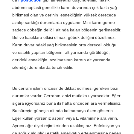
abdominoplasti genellikle karın duvarında çok fazla yağ
birikmesi olan ve derinin esnekliğinin yüksek derecede
azalıp sarktığı durumlarda uygulanır. Mini karın germe
sadece göbeğin deliği altında kalan bölgenin gerilmesidir.
Bel ve kasıklara etkisi olmaz, göbek deliğini düzeltmez.
Karın duvarındaki yağ birikmesinin orta dereceli olduğu
ve estetik yapılan bölgenin alt yarısında görüldüğü,
derideki esnekliğin azalmasının karnın alt yarısında
izlendiği durumlarda tercih edilir.
Bu cerrahi işlem öncesinde dikkat edilmesi gereken bazı
durumlar vardır. Cerrahınız sizi mutlaka uyaracaktır. Eğer
sigara içiyorsanız buna iki hafta önceden ara vermelisiniz.
Bu süreçte güneşin altında kalmamaya özen gösterin.
Eğer kullanıyorsanız aspirin veya E vitaminine ara verin.
Ayrıca ağır diyet rejimlerinden uzaklaşınız. Enfeksiyon ya
da soğuk algınlığı estetik ameliyatın ertelenmesine neden