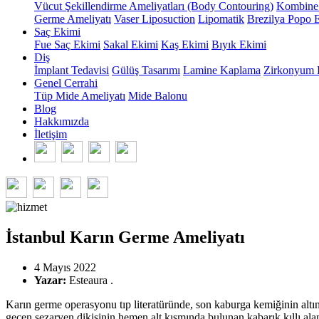
Vücut Şekillendirme Ameliyatları (Body Contouring)
Kombine 
Germe Ameliyatı
Vaser Liposuction
Lipomatik
Brezilya Popo E
Saç Ekimi
Fue Saç Ekimi
Sakal Ekimi
Kaş Ekimi
Bıyık Ekimi
Diş
İmplant Tedavisi
Gülüş Tasarımı
Lamine Kaplama
Zirkonyum 
Genel Cerrahi
Tüp Mide Ameliyatı
Mide Balonu
Blog
Hakkımızda
İletişim
İstanbul Karın Germe Ameliyatı
4 Mayıs 2022
Yazar:
Esteaura .
Karın germe operasyonu tıp literatüründe, son kaburga kemiğinin altı
geçen sezaryen dikişinin hemen alt kısmında bulunan kabarık kıllı ala