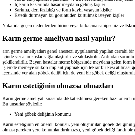
İç karın kaslarında hasar meydana gelmiş kişiler
Sarkma, deri fazlalığı ve form kaybı yaşayan kişiler
Estetik durmayan bu görüntüden kurtulmak isteyen kişiler
Yukarıda geçen nedenlerden birine veya birkaçına sahipseniz ve
İsta
Karın germe ameliyatı nasıl yapılır?
arın germe ameliyatları genel anestezi uygulanarak yapılan cerrahi bir 
içinde yer alan kaslar sağlamlaştırılır ve sıkılaştırılır. Ardından soru
şekillendirilir. Bayan hastalar meme bölgesinde meydana gelen form ka
işlemde memeye silikon implant yapmak için tekrar bir kesi atılması ger
içerisinde yer alan göbek deliği için de yeni bir göbek deliği oluşturulu
Karın estetiğinin olmazsa olmazları
Karın germe ameliyatı sırasında dikkat edilmesi gereken bazı önemli nok
Bu unsurlar şöyledir;
Yeni göbek deliğinin konumu
Karın estetiğinin en önemli konusu, yeni oluşturulan göbek deliğinin 
olması gereken yere konumlandırılmazsa, yeni göbek deliği farklı bir g