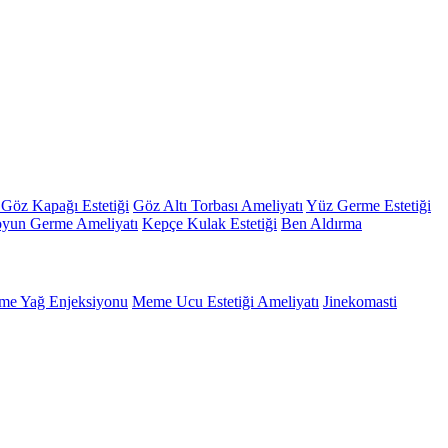
 Göz Kapağı Estetiği
Göz Altı Torbası Ameliyatı
Yüz Germe Estetiği
yun Germe Ameliyatı
Kepçe Kulak Estetiği
Ben Aldırma
e Yağ Enjeksiyonu
Meme Ucu Estetiği Ameliyatı
Jinekomasti