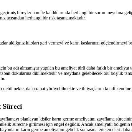
geçirmiş bireyler hamile kaldıklarında herhangi bir sorun meydana geli
nız açısından herhangi bir risk taşımamaktadır.
ar aldığınız kiloları geri vermeyi ve karın kaslarınızı güçlendirmeyi be
çin bu adı almamıştır yapılan bu ameliyat türü daha farklı bir ameliyat
 taban dokularına dikilmektedir ve meydana gelebilecek ölü boşluk tamam
ır.
 edebilmekte, daha rahat yürüyebilmekte ve ihtiyaçlarını kendi kendine 
 Süreci
 zayıflamayı planlayan kişiler karın germe ameliyatını zayıflama sürecin
lelik sürecine girilmesi için engel değildir. Ancak ameliyatlı bölgenin
ayanların karın germe ameliyatını gebelik sonrasına ertelemeleri daha d