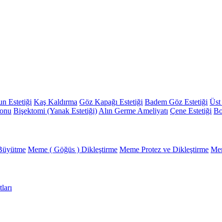
n Estetiği
Kaş Kaldırma
Göz Kapağı Estetiği
Badem Göz Estetiği
Üst
yonu
Bişektomi (Yanak Estetiği)
Alın Germe Ameliyatı
Çene Estetiği
Bo
Büyütme
Meme ( Göğüs ) Dikleştirme
Meme Protez ve Dikleştirme
Mem
ları