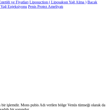
tetiği ve Fiyatları
Liposuction ( Liposakşın Yağ Alma )
Bacak
 Yağ Enjeksiyonu
Penis Protez Ameliyatı
n bir işlemdir. Mons pubis Adı verilen bölge Venüs tümseği olarak da
şadığı bir sorundur.