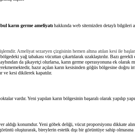
nbul karın germe ameliyatı
hakkında web sitemizden detaylı bilgileri al
işlemdir. Ameliyat sezaryen çizgisinin hemen altına atılan kesi ile başl
nlu bölgedeki yağ tabakası vücuttan çıkartılarak uzaklaştırılır. Bazı ger
ybından da şikayetçi olurlarsa, karın germe operasyonuna ek olarak mem
ekmemektedir, hazır açılan karın kesisinden göğüs bölgesine doğru implan
r ve kesi dikilerek kapatılır.
talar vardır. Yeni yapılan karın bölgesinin başaralı olarak yapılıp yapıl
yer aldığı konumdur. Yeni göbek deliği, vücut proporsiyonu dikkate alı
örüntü oluşturarak, bireylerin estetik dışı bir görüntüye sahip olmasına 