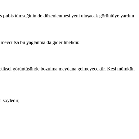
mons pubis tümseğinin de düzenlenmesi yeni uluşacak görüntüye yardım
a mevcutsa bu yağlanma da giderilmelidir.
a estetiksel görüntüsünde bozulma meydana gelmeyecektir. Kesi mümkün
ı şöyledir;