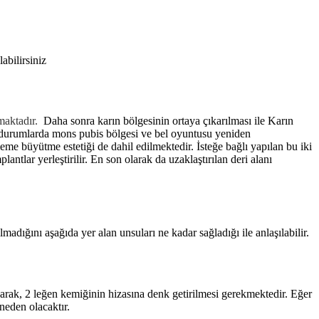
abilirsiniz
amaktadır.
Daha sonra karın bölgesinin ortaya çıkarılması ile Karın
ekli durumlarda mons pubis bölgesi ve bel oyuntusu yeniden
e büyütme estetiği de dahil edilmektedir. İsteğe bağlı yapılan bu iki
tlar yerleştirilir. En son olarak da uzaklaştırılan deri alanı
madığını aşağıda yer alan unsuları ne kadar sağladığı ile anlaşılabilir.
narak, 2 leğen kemiğinin hizasına denk getirilmesi gerekmektedir. Eğer
neden olacaktır.