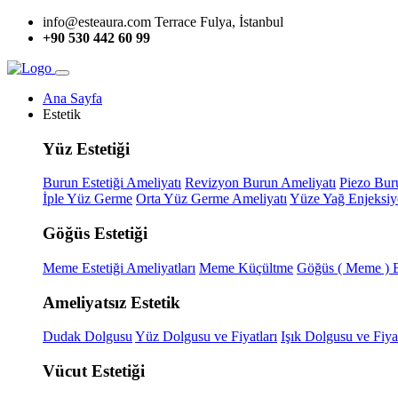
info@esteaura.com
Terrace Fulya, İstanbul
+90 530 442 60 99
Ana Sayfa
Estetik
Yüz Estetiği
Burun Estetiği Ameliyatı
Revizyon Burun Ameliyatı
Piezo Buru
İple Yüz Germe
Orta Yüz Germe Ameliyatı
Yüze Yağ Enjeksi
Göğüs Estetiği
Meme Estetiği Ameliyatları
Meme Küçültme
Göğüs ( Meme ) 
Ameliyatsız Estetik
Dudak Dolgusu
Yüz Dolgusu ve Fiyatları
Işık Dolgusu ve Fiyat
Vücut Estetiği