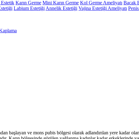
Estetik
Karın Germe
Mini Karın Germe
Kol Germe Ameliyatı
Bacak Es
stetiği
Labium Estetiği
Annelik Estetiği
Vajina Estetiği Ameliyatı
Penis
Kaplama
ndan başlayan ve mons pubis bölgesi olarak adlandırılan yere kadar ola
ndır. Karın bölgesinde görülen yağlanma kadınlar kadar erkeklerinde ya