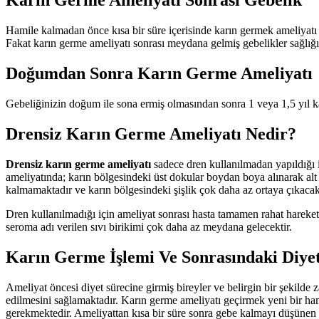
Karın Germe Ameliyatı Sonrası Gebelik
Hamile kalmadan önce kısa bir süre içerisinde karın germek ameliyatı 
Fakat karın germe ameliyatı sonrası meydana gelmiş gebelikler sağlığı
Doğumdan Sonra Karın Germe Ameliyatı
Gebeliğinizin doğum ile sona ermiş olmasından sonra 1 veya 1,5 yıl kad
Drensiz Karın Germe Ameliyatı Nedir?
Drensiz karın germe ameliyatı
sadece dren kullanılmadan yapıldığı i
ameliyatında; karın bölgesindeki üst dokular boydan boya alınarak alt
kalmamaktadır ve karın bölgesindeki şişlik çok daha az ortaya çıkacakt
Dren kullanılmadığı için ameliyat sonrası hasta tamamen rahat hareket
seroma adı verilen sıvı birikimi çok daha az meydana gelecektir.
Karın Germe İşlemi Ve Sonrasındaki Diyet
Ameliyat öncesi diyet sürecine girmiş bireyler ve belirgin bir şekilde
edilmesini sağlamaktadır. Karın germe ameliyatı geçirmek yeni bir hami
gerekmektedir. Ameliyattan kısa bir süre sonra gebe kalmayı düşünen b