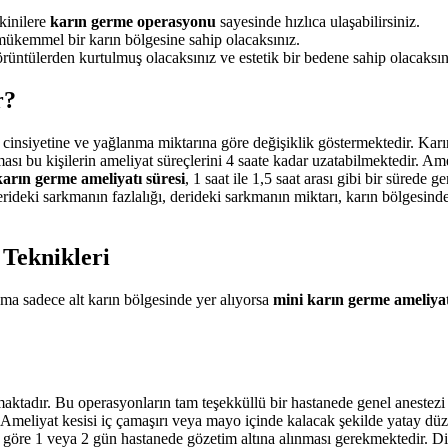
kinilere
karın germe operasyonu
sayesinde hızlıca ulaşabilirsiniz.
mükemmel bir karın bölgesine sahip olacaksınız.
görüntülerden kurtulmuş olacaksınız ve estetik bir bedene sahip olacaksın
r?
cinsiyetine ve yağlanma miktarına göre değişiklik göstermektedir. Karın 
sı bu kişilerin ameliyat süreçlerini 4 saate kadar uzatabilmektedir. A
arın germe ameliyatı süresi
, 1 saat ile 1,5 saat arası gibi bir sürede ge
erideki sarkmanın fazlalığı, derideki sarkmanın miktarı, karın bölgesind
Teknikleri
rkma sadece alt karın bölgesinde yer alıyorsa
mini karın germe ameliyat
maktadır. Bu operasyonların tam teşekküllü bir hastanede genel anestezi
r. Ameliyat kesisi iç çamaşırı veya mayo içinde kalacak şekilde yatay düz
 göre 1 veya 2 gün hastanede gözetim altına alınması gerekmektedir. Diki