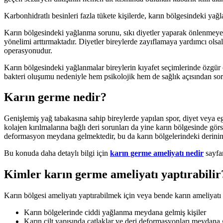
Karbonhidratlı besinleri fazla tükete kişilerde, karın bölgesindeki ya
Karın bölgesindeki yağlanma sorunu, sıkı diyetler yaparak önlenmeye
yönelimi arttırmaktadır. Diyetler bireylerde zayıflamaya yardımcı ol
operasyonudur.
Karın bölgesindeki yağlanmalar bireylerin kıyafet seçimlerinde özgür
bakteri oluşumu nedeniyle hem psikolojik hem de sağlık açısından so
Karın germe nedir?
Genişlemiş yağ tabakasına sahip bireylerde yapılan spor, diyet veya eg
kolajen kırılmalarına bağlı deri sorunları da yine karın bölgesinde g
deformasyon meydana gelmektedir, bu da karın bölgelerindeki derinin 
Bu konuda daha detaylı bilgi için
karın germe ameliyatı nedir
sayfam
Kimler karın germe ameliyatı yaptırabilir
Karın bölgesi ameliyatı yaptırabilmek için veya bende karın ameliyatı 
Karın bölgelerinde ciddi yağlanma meydana gelmiş kişiler
Karın cilt yapısında çatlaklar ve deri deformasyonları meydana g