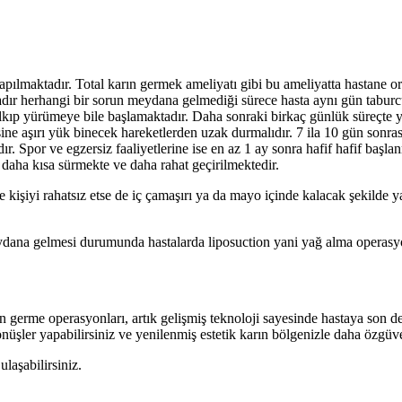
 yapılmaktadır. Total karın germek ameliyatı gibi bu ameliyatta hastane 
dır herhangi bir sorun meydana gelmediği sürece hasta aynı gün taburcu 
alkıp yürümeye bile başlamaktadır. Daha sonraki birkaç günlük süreçte 
ine aşırı yük binecek hareketlerden uzak durmalıdır. 7 ila 10 gün sonras
. Spor ve egzersiz faaliyetlerine ise en az 1 ay sonra hafif hafif başla
 daha kısa sürmekte ve daha rahat geçirilmektedir.
 kişiyi rahatsız etse de iç çamaşırı ya da mayo içinde kalacak şekilde y
ydana gelmesi durumunda hastalarda liposuction yani yağ alma operasy
ın germe operasyonları, artık gelişmiş teknoloji sayesinde hastaya son d
dönüşler yapabilirsiniz ve yenilenmiş estetik karın bölgenizle daha özgüven
laşabilirsiniz.