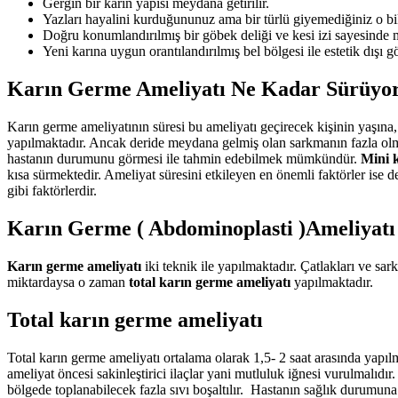
Gergin bir karın yapısı meydana getirilir.
Yazları hayalini kurduğununuz ama bir türlü giyemediğiniz o bi
Doğru konumlandırılmış bir göbek deliği ve kesi izi sayesinde 
Yeni karına uygun orantılandırılmış bel bölgesi ile estetik dışı 
Karın Germe Ameliyatı Ne Kadar Sürüyo
Karın germe ameliyatının süresi bu ameliyatı geçirecek kişinin yaşına, 
yapılmaktadır. Ancak deride meydana gelmiş olan sarkmanın fazla olma
hastanın durumunu görmesi ile tahmin edebilmek mümkündür.
Mini k
kısa sürmektedir. Ameliyat süresini etkileyen en önemli faktörler ise d
gibi faktörlerdir.
Karın Germe ( Abdominoplasti )Ameliyatı 
Karın germe ameliyatı
iki teknik ile yapılmaktadır. Çatlakları ve sa
miktardaysa o zaman
total karın germe ameliyatı
yapılmaktadır.
Total karın germe ameliyatı
Total karın germe ameliyatı ortalama olarak 1,5- 2 saat arasında yapıl
ameliyat öncesi sakinleştirici ilaçlar yani mutluluk iğnesi vurulmalıdı
bölgede toplanabilecek fazla sıvı boşaltılır. Hastanın sağlık durumuna