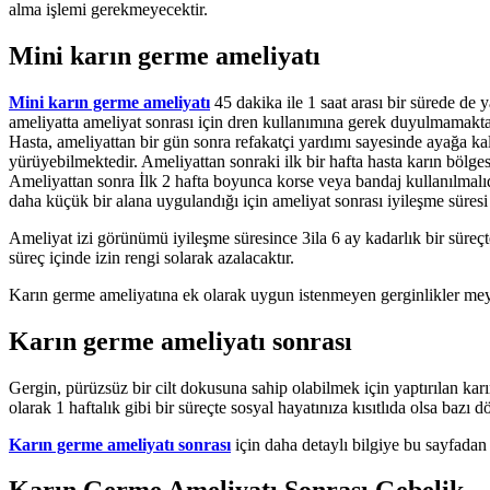
alma işlemi gerekmeyecektir.
Mini karın germe ameliyatı
Mini karın germe ameliyatı
45 dakika ile 1 saat arası bir sürede de
ameliyatta ameliyat sonrası için dren kullanımına gerek duyulmamakta
Hasta, ameliyattan bir gün sonra refakatçi yardımı sayesinde ayağa k
yürüyebilmektedir. Ameliyattan sonraki ilk bir hafta hasta karın bölges
Ameliyattan sonra İlk 2 hafta boyunca korse veya bandaj kullanılmalıdır
daha küçük bir alana uygulandığı için ameliyat sonrası iyileşme süresi
Ameliyat izi görünümü iyileşme süresince 3ila 6 ay kadarlık bir süreçte
süreç içinde izin rengi solarak azalacaktır.
Karın germe ameliyatına ek olarak uygun istenmeyen gerginlikler me
Karın germe ameliyatı sonrası
Gergin, pürüzsüz bir cilt dokusuna sahip olabilmek için yaptırılan kar
olarak 1 haftalık gibi bir süreçte sosyal hayatınıza kısıtlıda olsa bazı 
Karın germe ameliyatı sonrası
için daha detaylı bilgiye bu sayfadan u