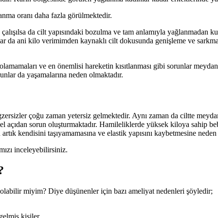
ğlanma oranı daha fazla görülmektedir.
 çalışılsa da cilt yapısındaki bozulma ve tam anlamıyla yağlanmadan 
salar da ani kilo verimimden kaynaklı cilt dokusunda genişleme ve sar
 olamamaları ve en önemlisi hareketin kısıtlanması gibi sorunlar meyda
runlar da yaşamalarına neden olmaktadır.
zersizler çoğu zaman yetersiz gelmektedir. Aynı zaman da ciltte meydana
örsel açıdan sorun oluşturmaktadır. Hamileliklerde yüksek kiloya sahip 
artık kendisini taşıyamamasına ve elastik yapısını kaybetmesine neden
ızı inceleyebilirsiniz.
?
olabilir miyim? Diye düşünenler için bazı ameliyat nedenleri şöyledir;
elmiş kişiler