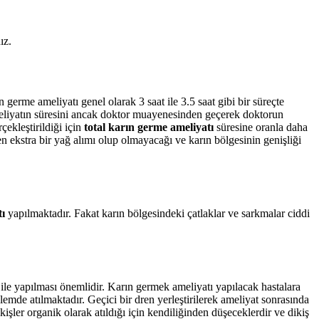
ız.
germe ameliyatı genel olarak 3 saat ile 3.5 saat gibi bir süreçte
meliyatın süresini ancak doktor muayenesinden geçerek doktorun
rçekleştirildiği için
total karın germe ameliyatı
süresine oranla daha
en ekstra bir yağ alımı olup olmayacağı ve karın bölgesinin genişliği
ı
yapılmaktadır. Fakat karın bölgesindeki çatlaklar ve sarkmalar ciddi
 ile yapılması önemlidir. Karın germek ameliyatı yapılacak hastalara
lemde atılmaktadır. Geçici bir dren yerleştirilerek ameliyat sonrasında
şler organik olarak atıldığı için kendiliğinden düşeceklerdir ve dikiş