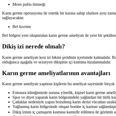
Mons pubis tümseği
Karın germe operasyonu ile estetik bir karına sahip olurken aynı zama
sağlayacaktır.
Bel kıvrımı
Bel bölgesi yeni oluşturulan karın germe ameliyatı ile yeni bir şekil
Dikiş izi nerede olmalı?
Karın germe ameliyatı kesi izi bikini şeridinin içerisinde kalmalıdı
olduğunca aşağıda ve sezaryen dikişinin içi kısmına hizalanmalıdır.
Karın germe ameliyatlarının avantajları
Karın germe ameliyatı yaptıran kişilerin bu ameliyat sayesinde birçok 
Esteaura kliniğimizde soruna yönelik, kişisel karın germe ameli
Spor ve diyet yaparak karın bölgesindeki yağlardan bir türlü kur
Çatlaklar nedeniyle yapısı bozulmuş karın derisi vücuttan uzaklaşt
Yağlanmış karın bölgesinde oluşan bombe iç karının sağlamlaştırı
Dikiş izinin iç çamaşırın kısmına kamufle edilmesi ile görüntü 