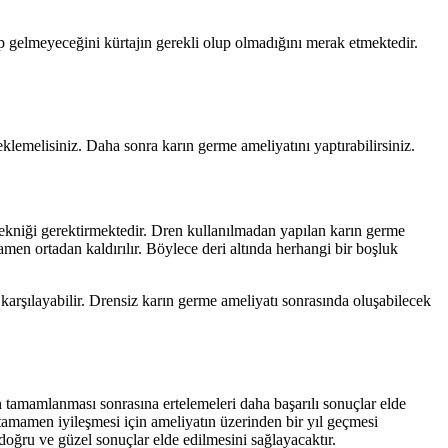
p gelmeyeceğini kürtajın gerekli olup olmadığını merak etmektedir.
klemelisiniz. Daha sonra karın germe ameliyatını yaptırabilirsiniz.
 tekniği gerektirmektedir. Dren kullanılmadan yapılan karın germe
en ortadan kaldırılır. Böylece deri altında herhangi bir boşluk
karşılayabilir. Drensiz karın germe ameliyatı sonrasında oluşabilecek
in tamamlanması sonrasına ertelemeleri daha başarılı sonuçlar elde
 tamamen iyileşmesi için ameliyatın üzerinden bir yıl geçmesi
oğru ve güzel sonuçlar elde edilmesini sağlayacaktır.